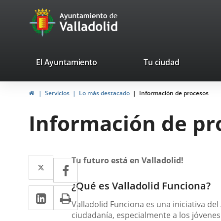
Portal
Saltar al contenido
avaTop
Web
del
Ayuntamiento
valladolid.es
El Ayuntamiento
Tu ciudad
de
Inicio
Servicios
Lo más destacado
Información de procesos
Valladolid
Información de pr
Descripción
Twitter
Enlace
Tu futuro está en Valladolid!
Facebook
Enlace
a
a
¿Qué es Valladolid Funciona?
LinkedIn
Enlace
Imprimir
una
una
Valladolid Funciona es una iniciativa de
a
aplicación
aplicación
ciudadanía, especialmente a los jóvenes y