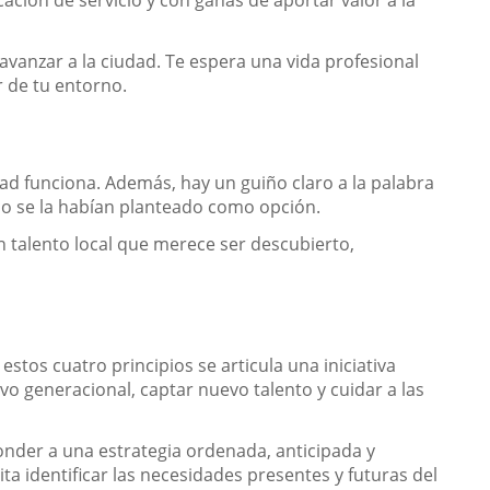
ción de servicio y con ganas de aportar valor a la
avanzar a la ciudad. Te espera una vida profesional
r de tu entorno.
dad funciona
. Además, hay un guiño claro a la palabra
 no se la habían planteado como opción.
 talento local que merece ser descubierto,
estos cuatro principios se articula una iniciativa
evo generacional, captar nuevo talento y cuidar a las
onder a una estrategia ordenada, anticipada y
a identificar las necesidades presentes y futuras del