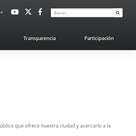
avaHeaderSocial
Enlace
Enlace
Enlace
Buscar
to
Buscar
a
a
a
una
una
una
aplicación
aplicación
aplicación
lace
Transparencia
Participación
externa.
externa.
externa.
na
licación
terna.
úblico que ofrece nuestra ciudad y acercarlo a la