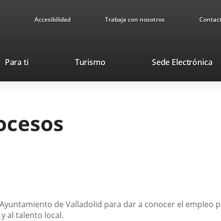
Accesibilidad
Trabaja con nosotros
Contac
Este
En
Para ti
Turismo
Sede Electrónica
enlace
a
se
u
abrirá
ap
en
ex
ocesos
una
ventana
nueva.
l Ayuntamiento de Valladolid para dar a conocer el empleo p
 al talento local.