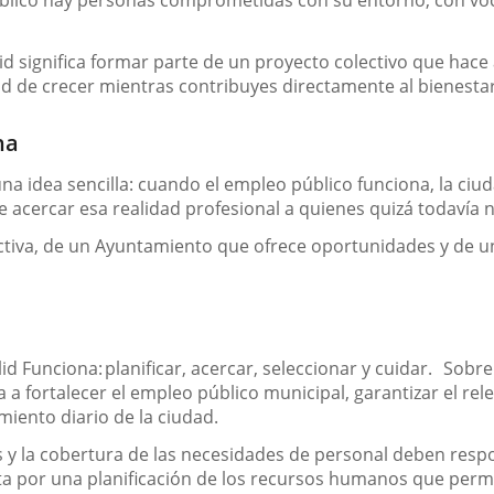
blico hay personas comprometidas con su entorno, con voca
d significa formar parte de un proyecto colectivo que hace 
dad de crecer mientras contribuyes directamente al bienesta
na
na idea sencilla:
cuando el empleo público funciona, la ciu
ere acercar esa realidad profesional a quienes quizá todavía
tiva, de un Ayuntamiento que ofrece oportunidades y de un
lid Funciona
:
planificar, acercar, seleccionar y cuidar
. Sobre 
 a fortalecer el empleo público municipal, garantizar el rel
iento diario de la ciudad.
os y la cobertura de las necesidades de personal deben resp
ta por una planificación de los recursos humanos que permit