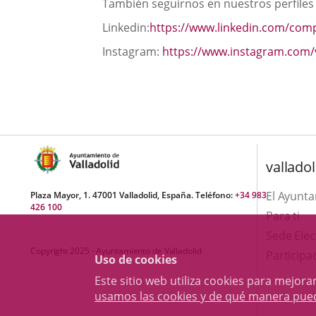
También seguirnos en nuestros perfiles 
Linkedin:
https://www.linkedin.com/comp
Instagram:
https://www.instagram.com/v
valladol
El Ayunt
Plaza Mayor, 1. 47001 Valladolid, España. Teléfono:
+34 983
426 100
Para ti
Sede Elec
Copyright 2025 - Ayuntamiento de Valladolid
Participa
Uso de cookies
Este sitio web utiliza cookies para mejo
usamos las cookies y de qué manera pue