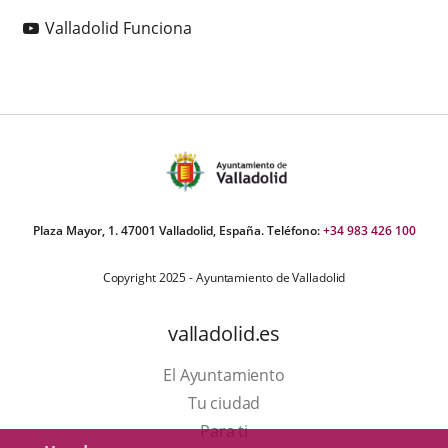
Enlace
Valladolid Funciona
a
una
aplicación
externa.
Plaza Mayor, 1. 47001 Valladolid, España. Teléfono:
+34 983 426 100
Copyright 2025 - Ayuntamiento de Valladolid
valladolid.es
El Ayuntamiento
Tu ciudad
Para ti