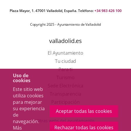
Plaza Mayor, 1. 47001 Valladolid, España. Teléfono:
+34 983 426 100
Copyright 2025 - Ayuntamiento de Valladolid
valladolid.es
El Ayuntamiento
Tu ciudad
Para ti
Uso de
Este
Turismo
cookies
enlace
Enlace
Sede Electrónica
Este sitio web
se
a
Transparencia
utiliza cookies
abrirá
una
para mejorar
Participación
su experiencia
en
aplicación
Aceptar todas las cookies
de
una
externa.
Otras webs del ayuntamiento
navegación.
ventana
Rechazar todas las cookies
Más
aderSocial
ENLACE
ENLACE
ENLACE