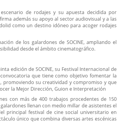
a
una
o escenario de rodajes y su apuesta decidida por
aplicación
firma además su apoyo al sector audiovisual y a las
externa.
ladolid como un destino idóneo para acoger rodajes
amación de los galardones de SOCINE, ampliando el
sibilidad desde el ámbito cinematográfico.
ta edición de SOCINE, su Festival Internacional de
a convocatoria que tiene como objetivo fomentar la
aje, promoviendo su creatividad y compromiso y que
cer la Mejor Dirección, Guion e Interpretación
iones con más de 400 trabajos procedentes de 150
 galardones llenan con medio millar de asistentes el
 principal festival de cine social universitario en
ectáculo único que combina diversas artes escénicas