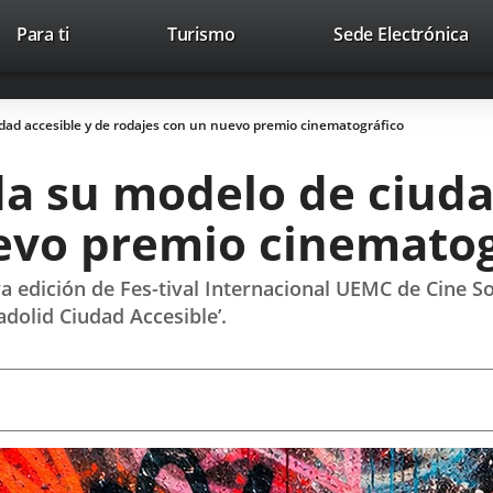
Este
En
Para ti
Turismo
Sede Electrónica
Accesibilidad
Trabaja con nosotros
Contac
enlace
a
se
un
abrirá
apl
udad accesible y de rodajes con un nuevo premio cinematográfico
en
ext
una
da su modelo de ciuda
ventana
nueva.
evo premio cinematog
a edición de Fes-tival Internacional UEMC de Cine So
adolid Ciudad Accesible’.