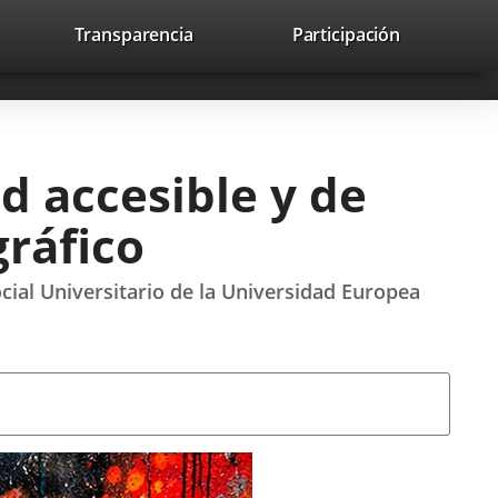
lace
Transparencia
Participación
avaHeaderSocial
Enlace
Enlace
Enlace
Buscar
to
Buscar
a
a
a
a
una
una
una
icación
aplicación
aplicación
aplicación
erna.
externa.
externa.
externa.
d accesible y de
ráfico
cial Universitario de la Universidad Europea