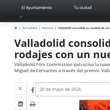
Portal
Saltar al contenido
valladolid.es
El Ayuntamiento
Tu ciudad
avaTop
Web
del
Inicio
Actualidad
Noticias
Valladolid consolida su modelo de ci
Ayuntamiento
Valladolid consoli
de
rodajes con un nu
Valladolid
Valladolid Film Commission patrocina la nuev
Miguel de Cervantes a través del premio ‘Vall
Twitter
Enlace
Facebook
Enlace
Fecha
20 de mayo de 2026
de
a
a
la
LinkedIn
Enlace
Imprimir
una
noticia
una
a