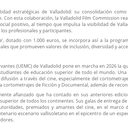
tidad estratégicas de Valladolid: su consolidación com
e. Con esta colaboración, la Valladolid Film Commission rea
ial positivo, al tiempo que impulsa la visibilidad de Val
los profesionales y participantes.
le’, dotado con 1.000 euros, se incorpora así a la progr
les que promueven valores de inclusión, diversidad y acce
vantes (UEMC) de Valladolid pone en marcha en 2026 la quin
a estudiantes de educación superior de todo el mundo. Un
su difusión a través del cine, especialmente del cortometr
 a cortometrajes de Ficción y Documental, además de recono
amente afianzado que ha contado en sus anteriores edic
 superior de todos los continentes. Sus galas de entrega de
autoridades, premiados y amantes del cine, en el marco del
tenario escenario vallisoletano en el epicentro de un esp
adores.