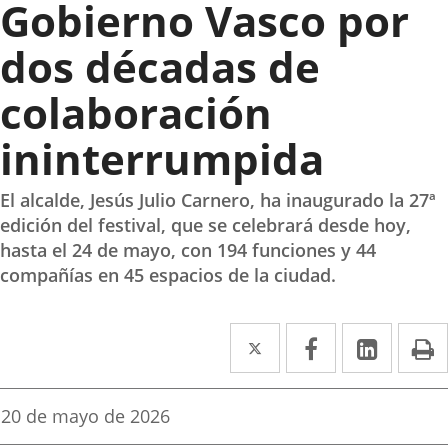
Gobierno Vasco por
dos décadas de
colaboración
ininterrumpida
El alcalde, Jesús Julio Carnero, ha inaugurado la 27ª
edición del festival, que se celebrará desde hoy,
hasta el 24 de mayo, con 194 funciones y 44
compañías en 45 espacios de la ciudad.
Twitter
Enlace
Facebook
Enlace
Linke
Enlace
I
a
a
a
una
una
una
Fecha
20 de mayo de 2026
de
aplicación
aplicación
aplica