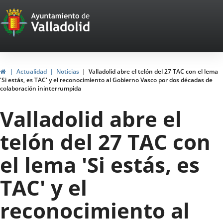
Portal
Saltar al contenido
Web
del
Ayuntamiento
Inicio
Actualidad
Noticias
Valladolid abre el telón del 27 TAC con el lema
'Si estás, es TAC' y el reconocimiento al Gobierno Vasco por dos décadas de
de
colaboración ininterrumpida
Valladolid
Valladolid abre el
telón del 27 TAC con
el lema 'Si estás, es
TAC' y el
reconocimiento al