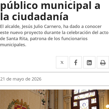
público municipal a
la ciudadanía
El alcalde, Jesús Julio Carnero, ha dado a conocer
este nuevo proyecto durante la celebración del acto
de Santa Rita, patrona de los funcionarios
municipales.
Twitter
Enlace
Facebook
Enlace
Linke
Enlace
I
a
a
a
una
una
una
Fecha
21 de mayo de 2026
de
aplicación
aplicación
aplica
la
noticia
externa.
externa.
extern