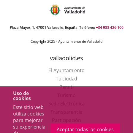
Plaza Mayor, 1. 47001 Valladolid, España. Teléfono:
+34 983 426 100
Copyright 2025 - Ayuntamiento de Valladolid
valladolid.es
El Ayuntamiento
Tu ciudad
Para ti
Uso de
Este
Turismo
cookies
enlace
Enlace
Sede Electrónica
Este sitio web
se
a
Transparencia
utiliza cookies
abrirá
una
Participación
para mejorar
su experiencia
en
aplicación
Aceptar todas las cookies