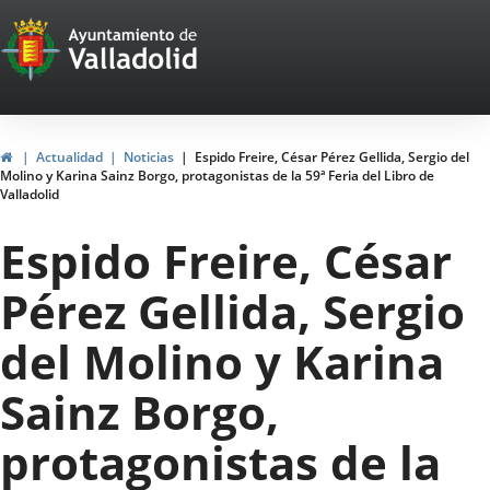
Portal
Saltar al contenido
Web
del
Ayuntamiento
Inicio
Actualidad
Noticias
Espido Freire, César Pérez Gellida, Sergio del
Molino y Karina Sainz Borgo, protagonistas de la 59ª Feria del Libro de
de
Valladolid
Valladolid
Espido Freire, César
Pérez Gellida, Sergio
del Molino y Karina
Sainz Borgo,
protagonistas de la