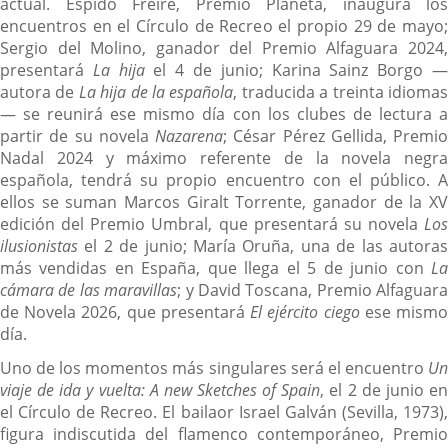
actual. Espido Freire, Premio Planeta, inaugura los
encuentros en el Círculo de Recreo el propio 29 de mayo;
Sergio del Molino, ganador del Premio Alfaguara 2024,
presentará
La hija
el 4 de junio; Karina Sainz Borgo 
autora de
La hija de la española
, traducida a treinta idioma
— se reunirá ese mismo día con los clubes de lectura a
partir de su novela
Nazarena
; César Pérez Gellida, Premio
Nadal 2024 y máximo referente de la novela negra
española, tendrá su propio encuentro con el público. A
ellos se suman Marcos Giralt Torrente, ganador de la XV
edición del Premio Umbral, que presentará su novela
Los
ilusionistas
el 2 de junio; María Oruña, una de las autoras
más vendidas en España, que llega el 5 de junio con
La
cámara de las maravillas
; y David Toscana, Premio Alfaguara
de Novela 2026, que presentará
El ejército ciego
ese mism
día.
Uno de los momentos más singulares será el encuentro
Un
viaje de ida y vuelta: A new Sketches of Spain
, el 2 de junio e
el Círculo de Recreo. El bailaor Israel Galván (Sevilla, 1973),
figura indiscutida del flamenco contemporáneo, Premio