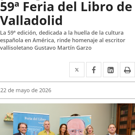
59ª Feria del Libro de
Valladolid
La 59ª edición, dedicada a la huella de la cultura
española en América, rinde homenaje al escritor
vallisoletano Gustavo Martín Garzo
Twitter
Enlace
Facebook
Enlace
Linke
Enlace
I
a
a
a
una
una
una
Fecha
22 de mayo de 2026
de
aplicación
aplicación
aplica
la
noticia
externa.
externa.
extern