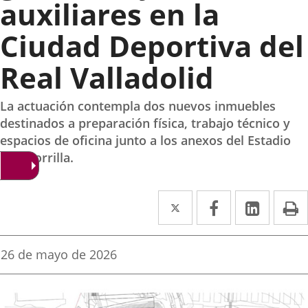
auxiliares en la
Ciudad Deportiva del
Real Valladolid
La actuación contempla dos nuevos inmuebles
destinados a preparación física, trabajo técnico y
espacios de oficina junto a los anexos del Estadio
José Zorrilla.
Twitter
Enlace
Facebook
Enlace
Linke
Enlace
I
a
a
a
una
una
una
Fecha
26 de mayo de 2026
de
aplicación
aplicación
aplica
la
noticia
externa.
externa.
extern