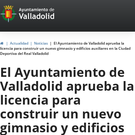
Portal
Saltar al contenido
Web
del
Ayuntamiento
Inicio
Actualidad
Noticias
El Ayuntamiento de Valladolid aprueba la
licencia para construir un nuevo gimnasio y edificios auxiliares en la Ciudad
de
Deportiva del Real Valladolid
Valladolid
El Ayuntamiento de
Valladolid aprueba la
licencia para
construir un nuevo
gimnasio y edificios