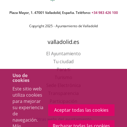
Plaza Mayor, 1. 47001 Valladolid, España. Teléfono:
+34 983 426 100
Copyright 2025 - Ayuntamiento de Valladolid
valladolid.es
El Ayuntamiento
Tu ciudad
Para ti
Uso de
Este
Turismo
cookies
enlace
Enlace
Sede Electrónica
Este sitio web
se
a
Transparencia
utiliza cookies
abrirá
una
para mejorar
Participación
su experiencia
en
aplicación
Aceptar todas las cookies
de
una
externa.
Otras webs del ayuntamiento
navegación.
ventana
Rechazar todas las cookies
Más