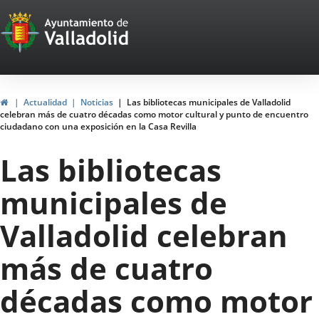
Portal
Saltar al contenido
Web
del
Ayuntamiento
Inicio
Actualidad
Noticias
Las bibliotecas municipales de Valladolid
celebran más de cuatro décadas como motor cultural y punto de encuentro
de
ciudadano con una exposición en la Casa Revilla
Valladolid
Las bibliotecas
municipales de
Valladolid celebran
más de cuatro
décadas como motor