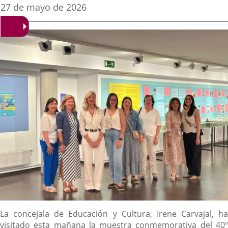
una
una
una
Fecha
27 de mayo de 2026
de
aplicación
aplicación
aplica
la
noticia
externa.
externa.
extern
Descripción
La concejala de Educación y Cultura, Irene Carvajal, ha
visitado esta mañana la muestra conmemorativa del 40º