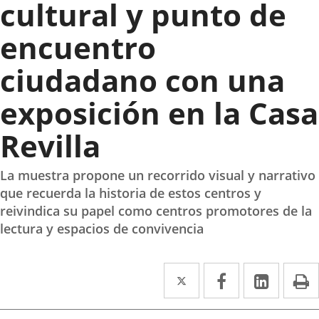
cultural y punto de
encuentro
ciudadano con una
exposición en la Casa
Revilla
La muestra propone un recorrido visual y narrativo
que recuerda la historia de estos centros y
reivindica su papel como centros promotores de la
lectura y espacios de convivencia
Twitter
Enlace
Facebook
Enlace
Linke
Enlace
I
a
a
a