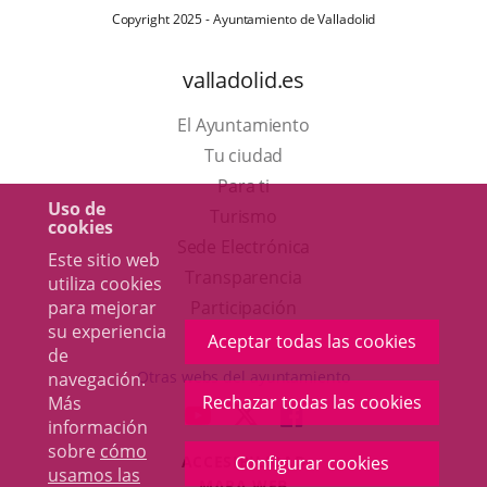
Copyright 2025 - Ayuntamiento de Valladolid
valladolid.es
El Ayuntamiento
Tu ciudad
Para ti
Uso de
Este
Turismo
cookies
enlace
Enlace
Sede Electrónica
Este sitio web
se
a
Transparencia
utiliza cookies
abrirá
una
para mejorar
Participación
su experiencia
en
aplicación
Aceptar todas las cookies
de
una
externa.
Otras webs del ayuntamiento
navegación.
ventana
Rechazar todas las cookies
Más
aderSocial
ENLACE
ENLACE
ENLACE
información
nueva.
A
A
A
sobre
cómo
ACCESIBILIDAD
Configurar cookies
UNA
UNA
UNA
usamos las
MAPA WEB