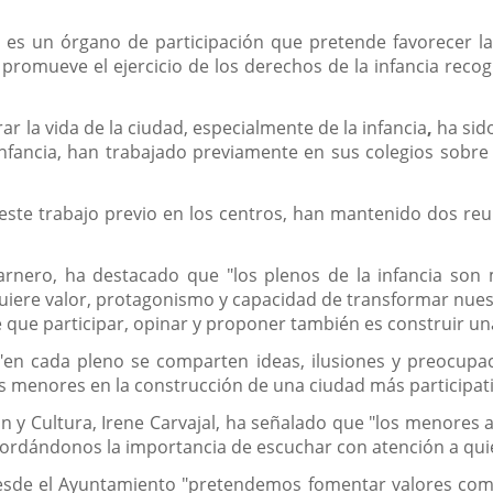
a es un órgano de participación que pretende favorecer la
y promueve el ejercicio de los derechos de la infancia rec
r la vida de la ciudad, especialmente de la infancia
,
ha sid
fancia, han trabajado previamente en sus colegios sobre 
te trabajo previo en los centros, han mantenido dos re
o Carnero, ha destacado que "los plenos de la infancia s
uiere valor, protagonismo y capacidad de transformar nues
e que participar, opinar y proponer también es construir 
 cada pleno se comparten ideas, ilusiones y preocupacio
os menores en la construcción de una ciudad más participati
ón y Cultura, Irene Carvajal, ha señalado que "los menores 
cordándonos la importancia de escuchar con atención a qui
sde el Ayuntamiento "pretendemos fomentar valores como e