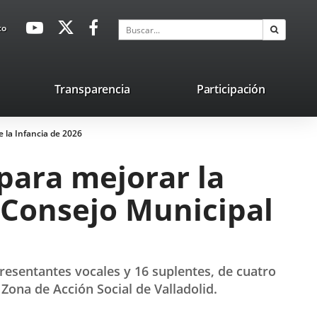
avaHeaderSocial
Enlace
Enlace
Enlace
Buscar
to
Buscar
a
a
a
una
una
una
aplicación
aplicación
aplicación
lace
Transparencia
Participación
externa.
externa.
externa.
na
e la Infancia de 2026
licación
terna.
para mejorar la
l Consejo Municipal
presentantes vocales y 16 suplentes, de cuatro
Zona de Acción Social de Valladolid.