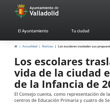
Portal
Saltar al contenido
avaTop
Web
del
Ayuntamiento
valladolid.es
El Ayuntamiento
Tu ciudad
de
Inicio
Actualidad
Noticias
Los escolares trasladan sus propuesta
Valladolid
Los escolares tras
vida de la ciudad 
de la Infancia de 
El Consejo cuenta, como representación de la 
centros de Educación Primaria y cuatro de Se