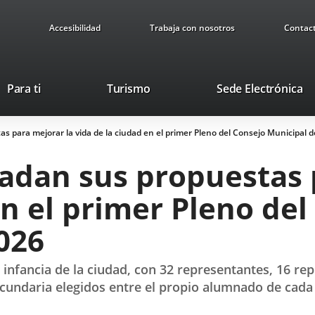
Accesibilidad
Trabaja con nosotros
Contac
Este
En
Para ti
Turismo
Sede Electrónica
enlace
a
se
u
s para mejorar la vida de la ciudad en el primer Pleno del Consejo Municipal d
abrirá
ap
en
ex
ladan sus propuestas 
una
ventana
en el primer Pleno de
nueva.
2026
infancia de la ciudad, con 32 representantes, 16 re
cundaria elegidos entre el propio alumnado de cada 