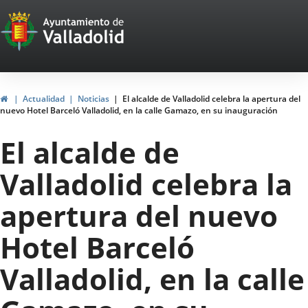
Portal
Saltar al contenido
Web
del
Ayuntamiento
Inicio
Actualidad
Noticias
El alcalde de Valladolid celebra la apertura del
nuevo Hotel Barceló Valladolid, en la calle Gamazo, en su inauguración
de
El alcalde de
Valladolid
Valladolid celebra la
apertura del nuevo
Hotel Barceló
Valladolid, en la calle