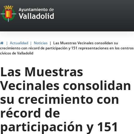
Portal
Saltar al contenido
Web
del
Ayuntamiento
Inicio
Actualidad
Noticias
Las Muestras Vecinales consolidan su
crecimiento con récord de participación y 151 representaciones en los centros
de
cívicos de Valladolid
Valladolid
Las Muestras
Vecinales consolidan
su crecimiento con
récord de
participación y 151