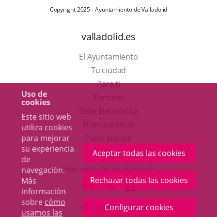
Copyright 2025 - Ayuntamiento de Valladolid
valladolid.es
El Ayuntamiento
Tu ciudad
Para ti
Uso de
Este
Turismo
cookies
enlace
Enlace
Sede Electrónica
Este sitio web
se
a
Transparencia
utiliza cookies
abrirá
una
Participación
para mejorar
su experiencia
en
aplicación
Aceptar todas las cookies
de
una
externa.
Otras webs del ayuntamiento
navegación.
ventana
Rechazar todas las cookies
Más
aderSocial
ENLACE
ENLACE
ENLACE
información
nueva.
A
A
A
sobre
cómo
ACCESIBILIDAD
Configurar cookies
UNA
UNA
UNA
usamos las