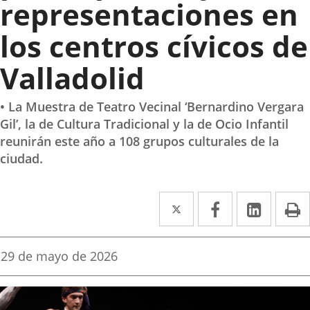
representaciones en
los centros cívicos de
Valladolid
• La Muestra de Teatro Vecinal ‘Bernardino Vergara
Gil’, la de Cultura Tradicional y la de Ocio Infantil
reunirán este año a 108 grupos culturales de la
ciudad.
Twitter
Enlace
Facebook
Enlace
Linke
Enlace
I
a
a
a
una
una
una
Fecha
29 de mayo de 2026
de
aplicación
aplicación
aplica
la
noticia
externa.
externa.
extern