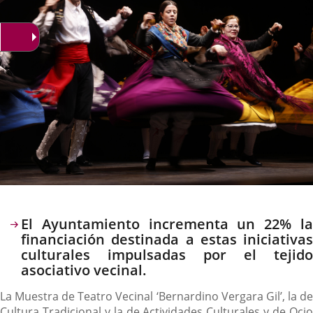
Descripción
El Ayuntamiento incrementa un 22% la
financiación destinada a estas iniciativas
culturales impulsadas por el tejido
asociativo vecinal.
La Muestra de Teatro Vecinal ‘Bernardino Vergara Gil’, la de
Cultura Tradicional y la de Actividades Culturales y de Ocio