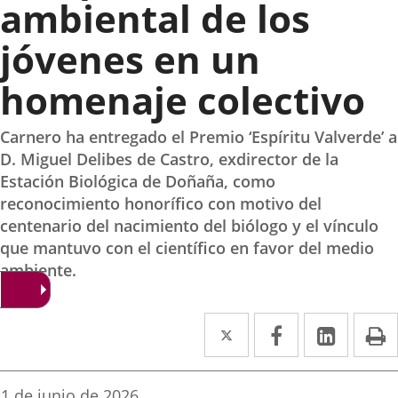
ambiental de los
jóvenes en un
homenaje colectivo
Carnero ha entregado el Premio ‘Espíritu Valverde’ a
D. Miguel Delibes de Castro, exdirector de la
Estación Biológica de Doñaña, como
reconocimiento honorífico con motivo del
centenario del nacimiento del biólogo y el vínculo
que mantuvo con el científico en favor del medio
ambiente.
Twitter
Enlace
Facebook
Enlace
Linke
Enlace
I
a
a
a
una
una
una
Fecha
1 de junio de 2026