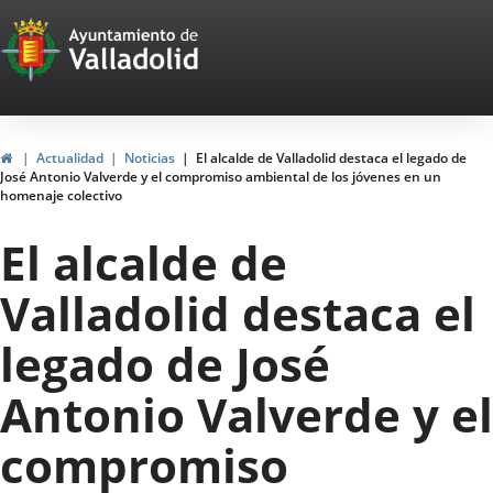
Portal
Saltar al contenido
Web
del
Ayuntamiento
Inicio
Actualidad
Noticias
El alcalde de Valladolid destaca el legado de
José Antonio Valverde y el compromiso ambiental de los jóvenes en un
de
homenaje colectivo
Valladolid
El alcalde de
Valladolid destaca el
legado de José
Antonio Valverde y el
compromiso