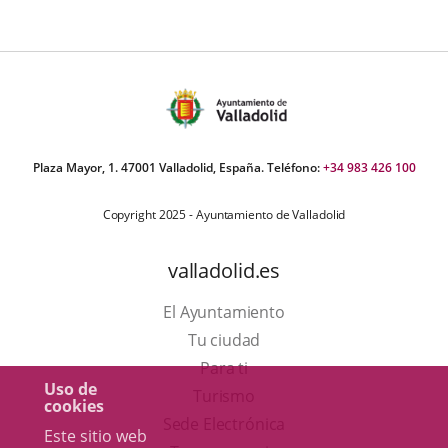
Plaza Mayor, 1. 47001 Valladolid, España. Teléfono:
+34 983 426 100
Copyright 2025 - Ayuntamiento de Valladolid
valladolid.es
El Ayuntamiento
Tu ciudad
Para ti
Uso de
Este
Turismo
cookies
enlace
Enlace
Sede Electrónica
Este sitio web