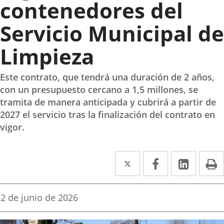
contenedores del
Servicio Municipal de
Limpieza
Este contrato, que tendrá una duración de 2 años,
con un presupuesto cercano a 1,5 millones, se
tramita de manera anticipada y cubrirá a partir de
2027 el servicio tras la finalización del contrato en
vigor.
Twitter
Enlace
Facebook
Enlace
Linke
Enlace
I
a
a
a
una
una
una
Fecha
2 de junio de 2026
de
aplicación
aplicación
aplica
la