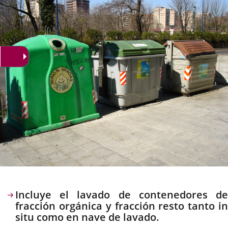
noticia
externa.
externa.
extern
Descripción
Incluye el lavado de contenedores de
fracción orgánica y fracción resto tanto in
situ como en nave de lavado.