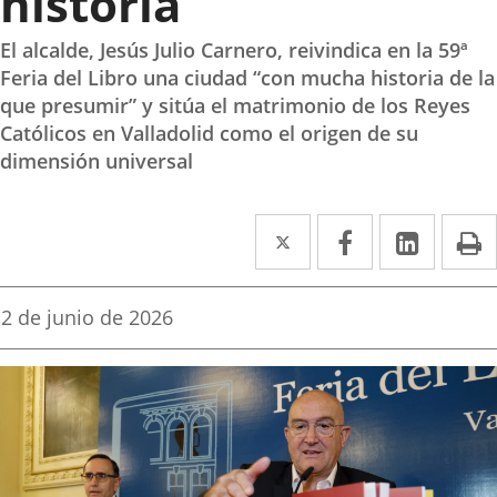
historia
El alcalde, Jesús Julio Carnero, reivindica en la 59ª
Feria del Libro una ciudad “con mucha historia de la
que presumir” y sitúa el matrimonio de los Reyes
Católicos en Valladolid como el origen de su
dimensión universal
Twitter
Enlace
Facebook
Enlace
Linke
Enlace
I
a
a
a
una
una
una
Fecha
2 de junio de 2026
de
aplicación
aplicación
aplica
la
noticia
externa.
externa.
extern