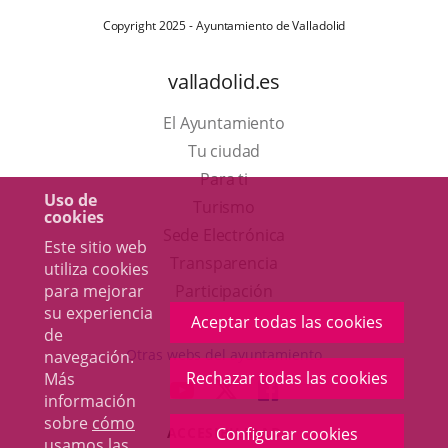
Copyright 2025 - Ayuntamiento de Valladolid
valladolid.es
El Ayuntamiento
Tu ciudad
Para ti
Uso de
Este
Turismo
cookies
enlace
Enlace
Sede Electrónica
Este sitio web
se
a
Transparencia
utiliza cookies
abrirá
una
para mejorar
Participación
su experiencia
en
aplicación
Aceptar todas las cookies
de
una
externa.
Otras webs del ayuntamiento
navegación.
ventana
Rechazar todas las cookies
Más
aderSocial
ENLACE
ENLACE
ENLACE
información
nueva.
A
A
A
sobre
cómo
Configurar cookies
ACCESIBILIDAD
UNA
UNA
UNA
usamos las