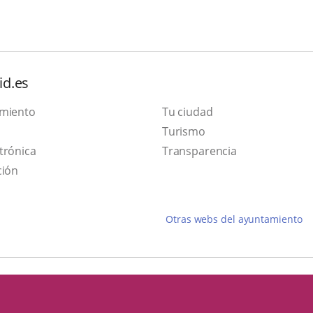
id.es
amiento
Tu ciudad
Este
Turismo
Enlace
enlace
trónica
Transparencia
a
se
ción
una
abrirá
aplicación
en
Otras webs del ayuntamiento
externa.
una
ventana
nueva.