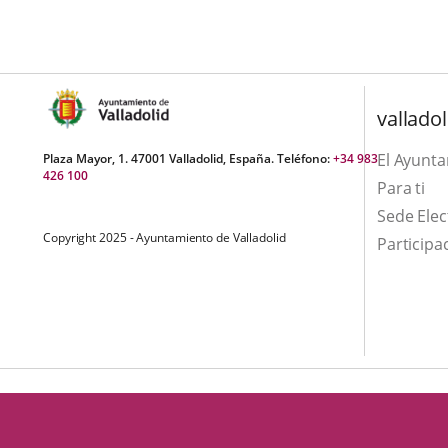
una
externa.
externa.
aplicación
externa.
valladol
El Ayunt
Plaza Mayor, 1. 47001 Valladolid, España. Teléfono:
+34 983
426 100
Para ti
Sede Elec
Copyright 2025 - Ayuntamiento de Valladolid
Participa