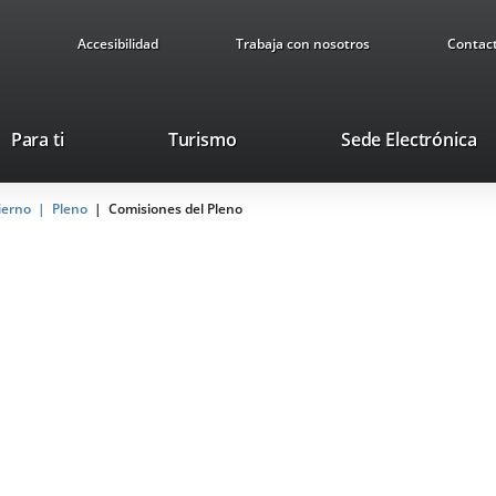
Accesibilidad
Trabaja con nosotros
Contac
Este
En
Para ti
Turismo
Sede Electrónica
enlace
a
se
u
ierno
Pleno
Comisiones del Pleno
abrirá
ap
en
ex
una
ventana
nueva.