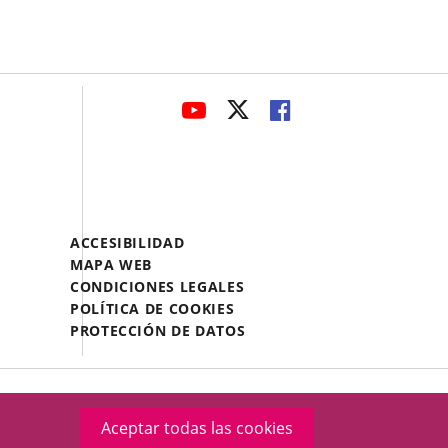
avaHeaderSocial
ENLACE
ENLACE
ENLACE
A
A
A
UNA
UNA
UNA
APLICACIÓN
APLICACIÓN
APLICACIÓN
EXTERNA.
EXTERNA.
EXTERNA.
Menú
ACCESIBILIDAD
Legal
MAPA WEB
Footer
CONDICIONES LEGALES
POLÍTICA DE COOKIES
PROTECCIÓN DE DATOS
Aceptar todas las cookies