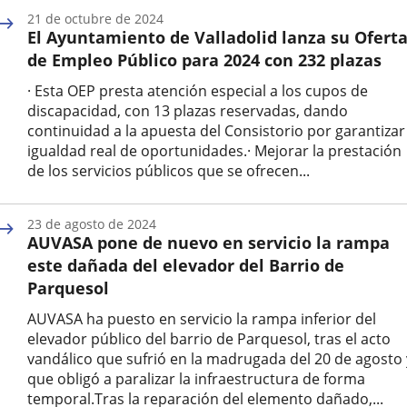
de
21 de octubre de 2024
la
El Ayuntamiento de Valladolid lanza su Ofert
noticia
de Empleo Público para 2024 con 232 plazas
· Esta OEP presta atención especial a los cupos de
discapacidad, con 13 plazas reservadas, dando
continuidad a la apuesta del Consistorio por garantizar
igualdad real de oportunidades.· Mejorar la prestación
de los servicios públicos que se ofrecen...
Fecha
de
23 de agosto de 2024
la
AUVASA pone de nuevo en servicio la rampa
noticia
este dañada del elevador del Barrio de
Parquesol
AUVASA ha puesto en servicio la rampa inferior del
elevador público del barrio de Parquesol, tras el acto
vandálico que sufrió en la madrugada del 20 de agosto 
que obligó a paralizar la infraestructura de forma
temporal.Tras la reparación del elemento dañado,...