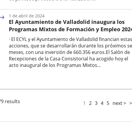
Fecha
de
1 de abril de 2024
la
El Ayuntamiento de Valladolid inaugura los
noticia
Programas Mixtos de Formación y Empleo 202
· El ECYL y el Ayuntamiento de Valladolid financian esta
acciones, que se desarrollarán durante los próximos se
meses, con una inversión de 660.356 euros.El Salón de
Recepciones de la Casa Consistorial ha acogido hoy el
acto inaugural de los Programas Mixtos...
Fecha
de
la
noticia
79 results
1
2
3
4
5
next >
>