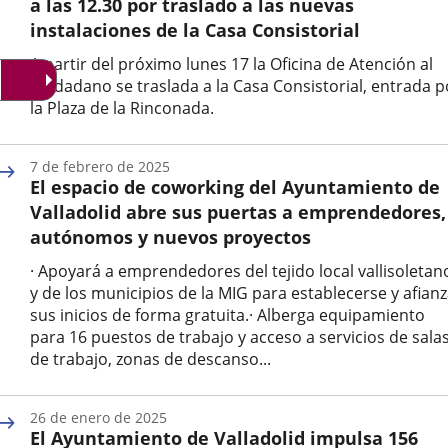
a las 12.30 por traslado a las nuevas
instalaciones de la Casa Consistorial
A partir del próximo lunes 17 la Oficina de Atención al
Ciudadano se traslada a la Casa Consistorial, entrada p
la Plaza de la Rinconada.
Fecha
de
7 de febrero de 2025
la
El espacio de coworking del Ayuntamiento de
noticia
Valladolid abre sus puertas a emprendedores,
autónomos y nuevos proyectos
· Apoyará a emprendedores del tejido local vallisoletan
y de los municipios de la MIG para establecerse y afian
sus inicios de forma gratuita.· Alberga equipamiento
para 16 puestos de trabajo y acceso a servicios de sala
de trabajo, zonas de descanso...
Fecha
de
26 de enero de 2025
la
El Ayuntamiento de Valladolid impulsa 156
noticia