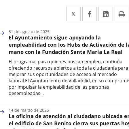
Twitter
Enlace
Facebook
Enlace
Linked
Enlace
P
a
a
a
una
una
una
31 de agosto de 2025
El Ayuntamiento sigue apoyando la
aplicación
aplicación
aplica
empleabilidad con los Hubs de Activación de l
externa.
externa.
extern
mano con la Fundación Santa María La Real
El programa, para quienes buscan empleo, continúa
ofreciendo recursos abiertos a toda la ciudadanía para
mejorar sus oportunidades de acceso al mercado
laboral.El Ayuntamiento de Valladolid, en su compromi
por impulsar la empleabilidad de las personas
desempleadas...
Fecha
de
14 de marzo de 2025
la
La oficina de atención al ciudadano ubicada e
noticia
el edificio de San Benito cierra sus puertas ho