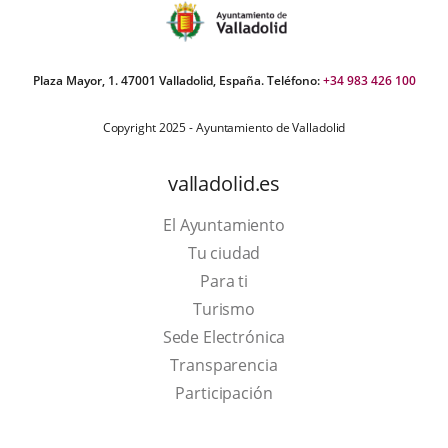
Plaza Mayor, 1. 47001 Valladolid, España. Teléfono:
+34 983 426 100
Copyright 2025 - Ayuntamiento de Valladolid
valladolid.es
El Ayuntamiento
Tu ciudad
Para ti
This
Turismo
link
Link
Sede Electrónica
will
to
Transparencia
open
external
Participación
in
application.