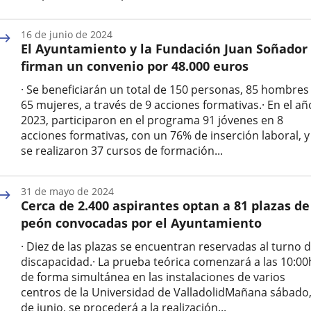
Fecha
de
16 de junio de 2024
la
El Ayuntamiento y la Fundación Juan Soñador
noticia
firman un convenio por 48.000 euros
· Se beneficiarán un total de 150 personas, 85 hombres
65 mujeres, a través de 9 acciones formativas.· En el añ
2023, participaron en el programa 91 jóvenes en 8
acciones formativas, con un 76% de inserción laboral, y
se realizaron 37 cursos de formación...
Fecha
de
31 de mayo de 2024
la
Cerca de 2.400 aspirantes optan a 81 plazas de
noticia
peón convocadas por el Ayuntamiento
· Diez de las plazas se encuentran reservadas al turno 
discapacidad.· La prueba teórica comenzará a las 10:00
de forma simultánea en las instalaciones de varios
centros de la Universidad de ValladolidMañana sábado,
de junio, se procederá a la realización...