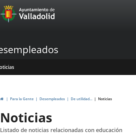
Portal
Jump to content
Web
del
Ayuntamiento
esempleados
de
Valladolid
ome
rvicios
entros
yudas
ormativas
blicaciones
oticias
genda
ubvenciones
Home
Para la Gente
Desempleados
De utilidad...
Noticias
Noticias
Listado de noticias relacionadas con educación