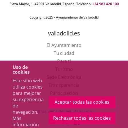
Plaza Mayor, 1. 47001 Valladolid, España. Teléfono:
+34 983 426 100
Copyright 2025 - Ayuntamiento de Valladolid
valladolid.es
El Ayuntamiento
Tu ciudad
Para ti
Uso de
Este
Turismo
cookies
enlace
Enlace
Sede Electrónica
Este sitio web
se
a
Transparencia
utiliza cookies
abrirá
una
para mejorar
Participación
su experiencia
en
aplicación
Aceptar todas las cookies
de
una
externa.
Otras webs del ayuntamiento
navegación.
ventana
Rechazar todas las cookies
Más
aderSocial
ENLACE
ENLACE
ENLACE
información
nueva.