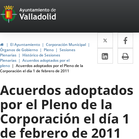
Portal
Saltar al contenido
Web
del
Twitter
Enlace
Fa
Enl
Ayuntamiento
Inicio
El Ayuntamiento
Corporación Municipal
a
a
Órganos de Gobierno
Pleno
Sesiones
de
LinkedIn
Enlace
Im
Plenarias
Histórico de Sesiones
una
un
Plenarias
Acuerdos adoptados por el
a
Valladolid
pleno
Acuerdos adoptados por el Pleno de la
aplicació
apl
Corporación el día 1 de febrero de 2011
una
externa.
ext
aplicaci
Acuerdos adoptados
externa.
por el Pleno de la
Corporación el día 1
de febrero de 2011