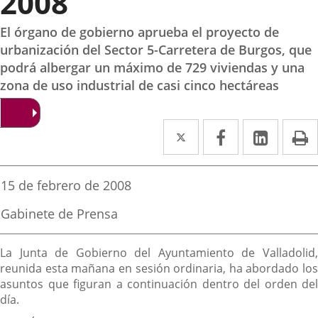
2008
El órgano de gobierno aprueba el proyecto de
urbanización del Sector 5-Carretera de Burgos, que
podrá albergar un máximo de 729 viviendas y una
zona de uso industrial de casi cinco hectáreas
Twitter
Enlace
Facebook
Enlace
Linke
Enlace
I
a
a
a
una
una
una
Fecha
15 de febrero de 2008
de
aplicación
aplicación
aplica
la
Fuente
Gabinete de Prensa
noticia
externa.
externa.
extern
de
la
Descripción
noticia
La Junta de Gobierno del Ayuntamiento de Valladolid,
reunida esta mañana en sesión ordinaria, ha abordado los
asuntos que figuran a continuación dentro del orden del
día.