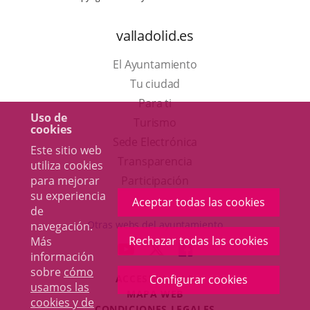
valladolid.es
El Ayuntamiento
Tu ciudad
Para ti
Uso de
Este
Turismo
cookies
enlace
Enlace
Sede Electrónica
Este sitio web
se
a
Transparencia
utiliza cookies
abrirá
una
para mejorar
Participación
su experiencia
en
aplicación
Aceptar todas las cookies
de
una
externa.
Otras webs del ayuntamiento
navegación.
ventana
Rechazar todas las cookies
Más
aderSocial
ENLACE
ENLACE
ENLACE
información
nueva.
A
A
A
sobre
cómo
ACCESIBILIDAD
Configurar cookies
UNA
UNA
UNA
usamos las
MAPA WEB
APLICACIÓN
APLICACIÓN
APLICACIÓN
cookies y de
r
CONDICIONES LEGALES