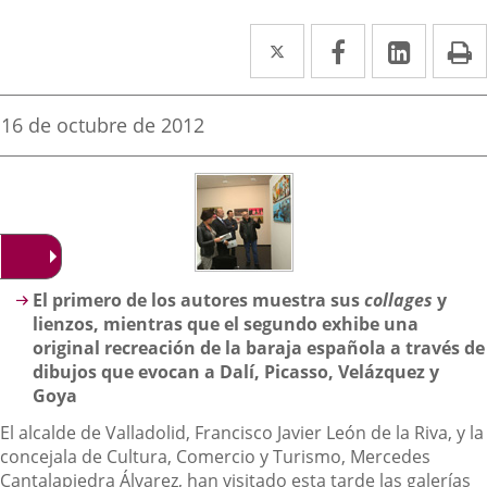
Twitter
Enlace
Facebook
Enlace
Linke
Enlace
I
a
a
a
una
una
una
Fecha
16 de octubre de 2012
de
aplicación
aplicación
aplica
la
noticia
externa.
externa.
extern
Descripción
El primero de los autores muestra sus
collages
y
lienzos, mientras que el segundo exhibe una
original recreación de la baraja española a través de
dibujos que evocan a Dalí, Picasso, Velázquez y
Goya
El alcalde de Valladolid, Francisco Javier León de la Riva, y la
concejala de Cultura, Comercio y Turismo, Mercedes
Cantalapiedra Álvarez, han visitado esta tarde las galerías