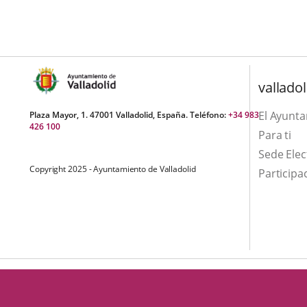
una
externa.
externa.
aplicación
externa.
valladol
El Ayunt
Plaza Mayor, 1. 47001 Valladolid, España. Teléfono:
+34 983
426 100
Para ti
Sede Elec
Copyright 2025 - Ayuntamiento de Valladolid
Participa