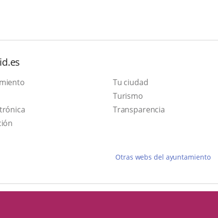
id.es
amiento
Tu ciudad
Este
Turismo
Enlace
enlace
trónica
Transparencia
a
se
ción
una
abrirá
aplicación
en
Otras webs del ayuntamiento
externa.
una
ventana
nueva.