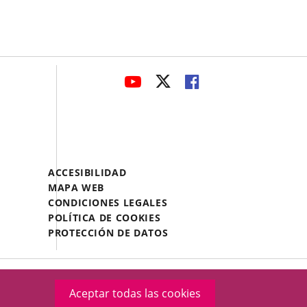
avaHeaderSocial
ENLACE
ENLACE
ENLACE
A
A
A
UNA
UNA
UNA
APLICACIÓN
APLICACIÓN
APLICACIÓN
EXTERNA.
EXTERNA.
EXTERNA.
Menú
ACCESIBILIDAD
Legal
MAPA WEB
Footer
CONDICIONES LEGALES
POLÍTICA DE COOKIES
PROTECCIÓN DE DATOS
Aceptar todas las cookies