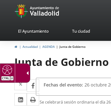
Portal
Saltar al contenido
avaTop
Web
del
Ayuntamiento
valladolid.es
El Ayuntamiento
Tu ciudad
de
Inicio
Actualidad
AGENDA
Junta de Gobierno
Valladolid
Junta de Gobierno
CTRL
U
Datos
Twitter
Enlace
Facebook
Enlace
Fechas del evento
26
octubre
2
del
a
a
evento
LinkedIn
Enlace
Imprimir
una
una
Descripción
Se celebrará sesión ordinaria el día 2
a
aplicación
aplicación