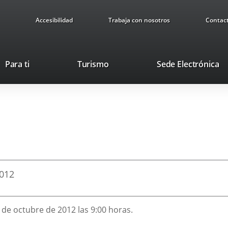
Accesibilidad
Trabaja con nosotros
Contac
Este
En
Para ti
Turismo
Sede Electrónica
enlace
a
se
u
abrirá
ap
en
ex
una
ventana
nueva.
012
6 de octubre de 2012 las 9:00 horas.