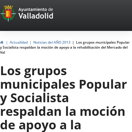
Portal
Jump to content
Web
del
Ayuntamiento
Home
Actualidad
Noticias del AÑO 2013
Los grupos municipales Popular
y Socialista respaldan la moción de apoyo a la rehabilitación del Mercado del
de
Val
Valladolid
Los grupos
municipales Popular
y Socialista
respaldan la moción
de apoyo a la