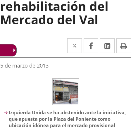
rehabilitación del
Mercado del Val
Twitter
Enlace
Facebook
Enlace
Linked
Enlace
P
a
a
a
una
una
una
Fecha
5 de marzo de 2013
de
aplicación
aplicación
aplica
la
noticia
externa.
externa.
extern
Descripción
Izquierda Unida se ha abstenido ante la iniciativa,
que apuesta por la Plaza del Poniente como
ubicación idónea para el mercado provisional