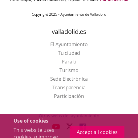
Copyright 2025 - Ayuntamiento de Valladolid
valladolid.es
El Ayuntamiento
Tu ciudad
Para ti
This
Turismo
link
Link
Sede Electrónica
will
to
Transparencia
open
external
Participación
in
application.
a
Otras webs del ayuntamiento
Use of cookies
pop-
aderSocial
LINK
LINK
LINK
This website uses
up
Accept all cookies
TO
TO
TO
cookies to improve