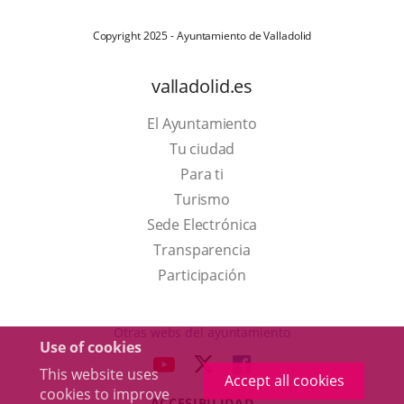
Copyright 2025 - Ayuntamiento de Valladolid
valladolid.es
El Ayuntamiento
Tu ciudad
Para ti
This
Turismo
link
Link
Sede Electrónica
will
to
Transparencia
open
external
Participación
in
application.
a
Otras webs del ayuntamiento
Use of cookies
pop-
aderSocial
LINK
LINK
LINK
This website uses
up
Accept all cookies
TO
TO
TO
cookies to improve
window.
ACCESIBILIDAD