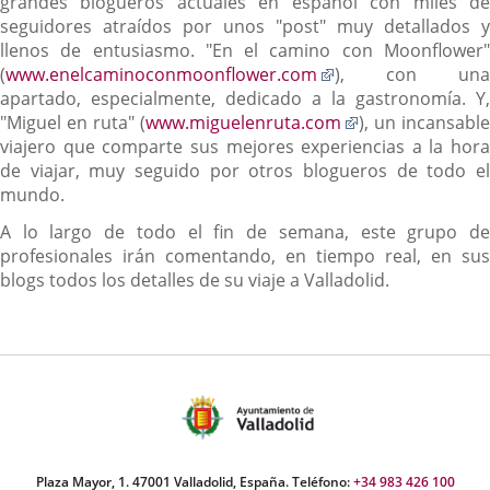
a
grandes blogueros actuales en español con miles de
una
seguidores atraídos por unos "post" muy detallados y
aplicación
llenos de entusiasmo. "En el camino con Moonflower"
Enlace
externa.
(
www.enelcaminoconmoonflower.com
), con una
a
apartado, especialmente, dedicado a la gastronomía. Y,
una
Enlace
"Miguel en ruta" (
www.miguelenruta.com
), un incansable
aplicación
a
viajero que comparte sus mejores experiencias a la hora
externa.
una
de viajar, muy seguido por otros blogueros de todo el
aplicación
mundo.
externa.
A lo largo de todo el fin de semana, este grupo de
profesionales irán comentando, en tiempo real, en sus
blogs todos los detalles de su viaje a Valladolid.
Plaza Mayor, 1. 47001 Valladolid, España. Teléfono:
+34 983 426 100