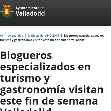
Portal
Jump to content
Web
del
Ayuntamiento
Home
Actualidad
Noticias del AÑO 2013
Blogueros especializados en
turismo y gastronomía visitan este fin de semana Valladolid
de
Blogueros
Valladolid
especializados en
turismo y
gastronomía visitan
este fin de semana