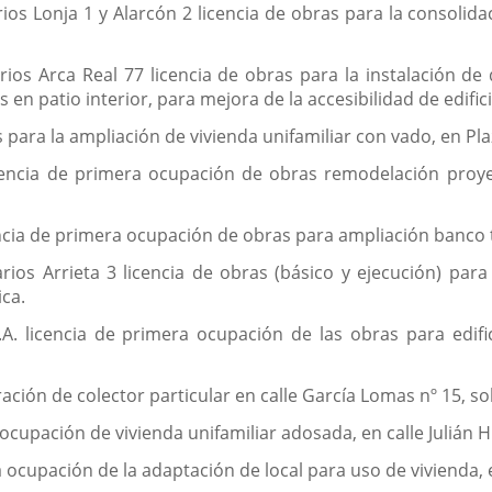
s Lonja 1 y Alarcón 2 licencia de obras para la consolidac
os Arca Real 77 licencia de obras para la instalación de
n patio interior, para mejora de la accesibilidad de edificio
s para la ampliación de vivienda unifamiliar con vado, en Pla
cencia de primera ocupación de obras remodelación proyec
encia de primera ocupación de obras para ampliación banco 
s Arrieta 3 licencia de obras (básico y ejecución) para l
ica.
.A. licencia de primera ocupación de las obras para edif
ción de colector particular en calle García Lomas nº 15, sol
a ocupación de vivienda unifamiliar adosada, en calle Julián
a ocupación de la adaptación de local para uso de vivienda, e