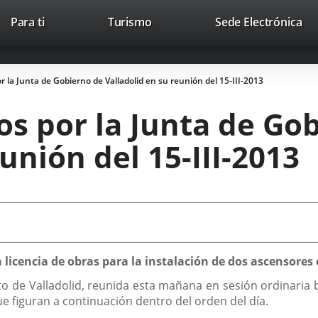
This
Li
Para ti
Turismo
Sede Electrónica
Accesibilidad
Trabaja con nosotros
Contac
link
to
will
ext
open
app
 la Junta de Gobierno de Valladolid en su reunión del 15-III-2013
in
a
s por la Junta de Go
pop-
up
unión del 15-III-2013
window.
licencia de obras para la instalación de dos ascensores en
 de Valladolid, reunida esta mañana en sesión ordinaria baj
e figuran a continuación dentro del orden del día.