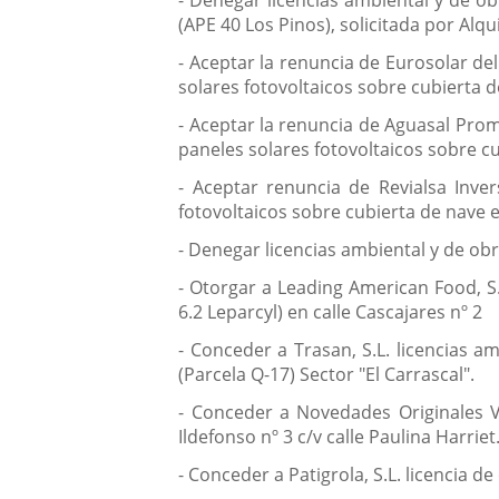
- Denegar licencias ambiental y de ob
(APE 40 Los Pinos), solicitada por Alqui
- Aceptar la renuncia de Eurosolar de
solares fotovoltaicos sobre cubierta de
- Aceptar la renuncia de Aguasal Prom
paneles solares fotovoltaicos sobre cub
- Aceptar renuncia de Revialsa Inver
fotovoltaicos sobre cubierta de nave en
- Denegar licencias ambiental y de obr
- Otorgar a Leading American Food, S.
6.2 Leparcyl) en calle Cascajares nº 2
- Conceder a Trasan, S.L. licencias a
(Parcela Q-17) Sector "El Carrascal".
- Conceder a Novedades Originales Val
Ildefonso nº 3 c/v calle Paulina Harriet
- Conceder a Patigrola, S.L. licencia de