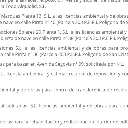
ras para almacén, exposición, venta y alquiler de maquina
la Todo-Alquiolid, S.L.
l Marqúes Planta 13, S.L. a las licencias ambiental y de ob
 nave en calle Pirita nº 40 (Parcela 203 P.E.R.I. Polígono de 
ociones Solares 20 Planta 1, S.L. a las licencias ambiental
ierta de nave en calle Pirita nº 38 (Parcela 203 P.E.R.I. Polí
siones S.L. a las licencias ambiental y de obras para pr
 calle Pirita nº 36 (Parcela 203 P.E.R.I. Polígono de San Cris
as para bazar en Avenida Segovia nº 99, solicitada por K.L.
L. licencia ambiental, y estimar recurso de reposición y co
mbiental y de obras para centro de transferencia de residuo
lisoletanas, S.L. licencias ambiental y de obras para com
.
 obras para la rehabilitación y redistribución interior de edifi