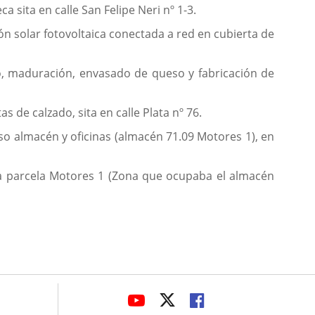
a sita en calle San Felipe Neri nº 1-3.
ión solar fotovoltaica conectada a red en cubierta de
do, maduración, envasado de queso y fabricación de
 de calzado, sita en calle Plata nº 76.
uso almacén y oficinas (almacén 71.09 Motores 1), en
 la parcela Motores 1 (Zona que ocupaba el almacén
avaHeaderSocial
LINK
LINK
LINK