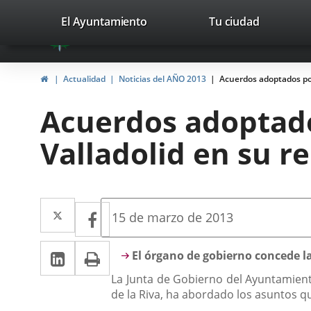
Portal
Jump to content
valladolid.es
El Ayuntamiento
Tu ciudad
avaTop
Web
del
Home
Actualidad
Noticias del AÑO 2013
Acuerdos adoptados por
Ayuntamiento
Acuerdos adoptado
de
Valladolid en su re
Valladolid
Twitter
Enlace
Facebook
Enlace
Fecha
15 de marzo de 2013
de
a
a
la
Linkedin
Enlace
Print
una
Descripción
noticia
El órgano de gobierno concede la 
una
a
aplicación
La Junta de Gobierno del Ayuntamiento
aplicación
de la Riva, ha abordado los asuntos qu
una
externa.
externa.