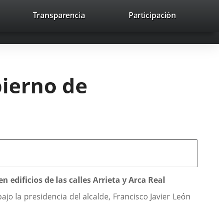
nk
Transparencia
Participación
avaHeaderSocial
Link
Link
Link
Search
to
Search
to
to
to
ernal
external
external
external
lication.
application.
application.
application.
bierno de
 edificios de las calles Arrieta y Arca Real
o la presidencia del alcalde, Francisco Javier León