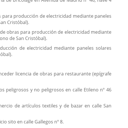
ria de bricolage en Avenida de Madrid nº 46, nave 4
ras para producción de electricidad mediante paneles
San Cristóbal).
 y de obras para producción de electricidad mediante
gono de San Cristóbal).
oducción de electricidad mediante paneles solares
tóbal).
nceder licencia de obras para restaurante (epígrafe
s peligrosos y no peligrosos en calle Etileno nº 46
ercio de artículos textiles y de bazar en calle San
cio sito en calle Gallegos nº 8.