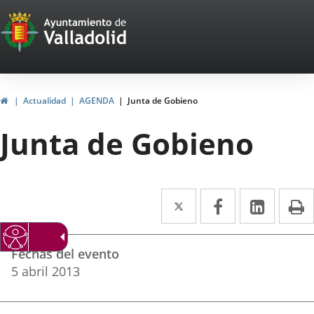
Portal
Saltar al contenido
Web
del
Ayuntamiento
Inicio
Actualidad
AGENDA
Junta de Gobieno
de
Junta de Gobieno
Valladolid
Twitter
Enlace
Facebook
Enlace
Linke
Enlace
I
a
a
a
Datos
una
una
una
Fechas del evento
del
aplicación
aplicación
aplica
5
abril
2013
evento
externa.
externa.
extern