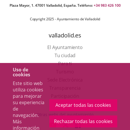
Plaza Mayor, 1. 47001 Valladolid, España. Teléfono:
+34 983 426 100
Copyright 2025 - Ayuntamiento de Valladolid
valladolid.es
El Ayuntamiento
Tu ciudad
Para ti
Uso de
Este
Turismo
cookies
enlace
Enlace
Sede Electrónica
Este sitio web
se
a
Transparencia
utiliza cookies
abrirá
una
para mejorar
Participación
su experiencia
en
aplicación
Aceptar todas las cookies
de
una
externa.
Otras webs del ayuntamiento
navegación.
ventana
Rechazar todas las cookies
Más
aderSocial
ENLACE
ENLACE
ENLACE
información
nueva.