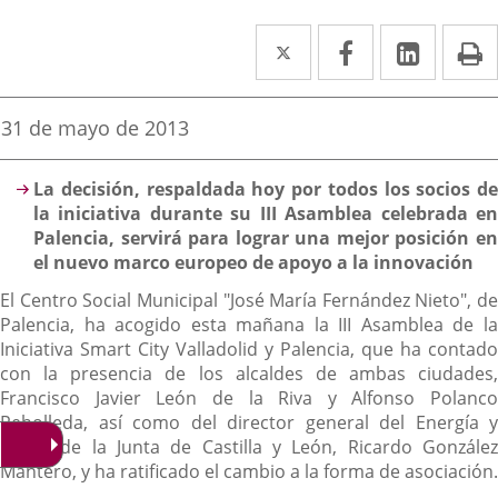
Twitter
Enlace
Facebook
Enlace
Linke
Enlace
I
a
a
a
una
una
una
Fecha
31 de mayo de 2013
de
aplicación
aplicación
aplica
la
Descripción
noticia
externa.
externa.
extern
La decisión, respaldada hoy por todos los socios de
la iniciativa durante su III Asamblea celebrada en
Palencia, servirá para lograr una mejor posición en
el nuevo marco europeo de apoyo a la innovación
El Centro Social Municipal "José María Fernández Nieto", de
Palencia, ha acogido esta mañana la III Asamblea de la
Iniciativa Smart City Valladolid y Palencia, que ha contado
con la presencia de los alcaldes de ambas ciudades,
Francisco Javier León de la Riva y Alfonso Polanco
Rebolleda, así como del director general del Energía y
Minas de la Junta de Castilla y León, Ricardo González
Mantero, y ha ratificado el cambio a la forma de asociación.