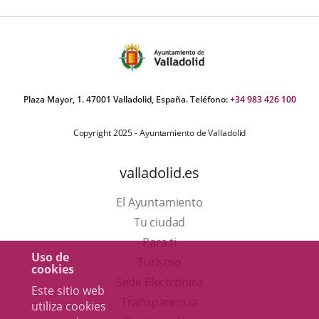
Plaza Mayor, 1. 47001 Valladolid, España. Teléfono:
+34 983 426 100
Copyright 2025 - Ayuntamiento de Valladolid
valladolid.es
El Ayuntamiento
Tu ciudad
Para ti
Uso de
Este
Turismo
cookies
enlace
Enlace
Sede Electrónica
Este sitio web
se
a
Transparencia
utiliza cookies