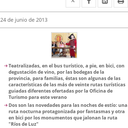
a
a
a
una
una
una
Fecha
24 de junio de 2013
de
aplicación
aplicación
aplica
la
noticia
externa.
externa.
extern
Descripción
Teatralizadas, en el bus turístico, a pie, en bici, con
degustación de vino, por las bodegas de la
provincia, para familias, éstas son algunas de las
características de las más de veinte rutas turísticas
guiadas diferentes ofertadas por la Oficina de
Turismo para este verano
Dos son las novedades para las noches de estío: una
ruta nocturna protagonizada por fantasmas y otra
en bici por los monumentos que jalonan la ruta
"Ríos de Luz"