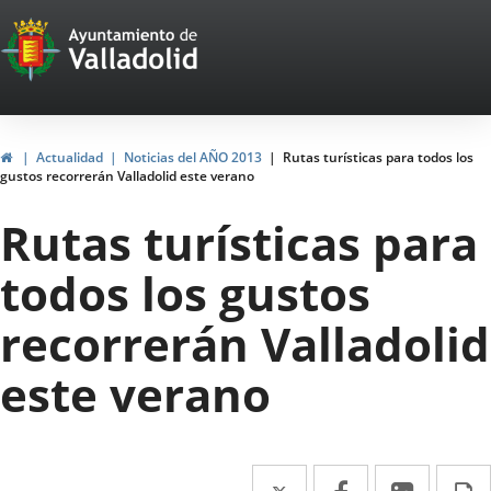
Portal
Saltar al contenido
Web
del
Ayuntamiento
Inicio
Actualidad
Noticias del AÑO 2013
Rutas turísticas para todos los
gustos recorrerán Valladolid este verano
de
Rutas turísticas para
Valladolid
todos los gustos
recorrerán Valladolid
este verano
Twitter
Enlace
Facebook
Enlace
Linke
Enlace
I