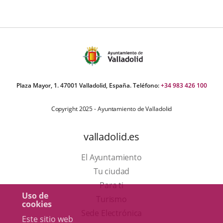
Plaza Mayor, 1. 47001 Valladolid, España. Teléfono:
+34 983 426 100
Copyright 2025 - Ayuntamiento de Valladolid
valladolid.es
El Ayuntamiento
Tu ciudad
Para ti
Uso de
Este
Turismo
cookies
enlace
Enlace
Sede Electrónica
Este sitio web