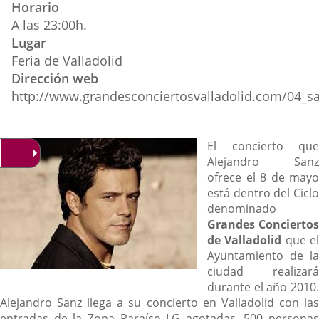
Horario
externa.
externa.
extern
A las 23:00h.
Lugar
Feria de Valladolid
Dirección web
http://www.grandesconciertosvalladolid.com/04_s
Descripción
El concierto que
Alejandro Sanz
ofrece el 8 de mayo
está dentro del Ciclo
denominado
Grandes Conciertos
de Valladolid
que e
Ayuntamiento de la
ciudad realizará
durante el año 2010.
Alejandro Sanz llega a su concierto en Valladolid con las
entradas de la Zona Paraíso LG agotadas, 500 personas