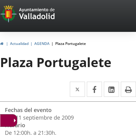
Portal
Saltar al contenido
Web
del
Ayuntamiento
Inicio
Actualidad
AGENDA
Plaza Portugalete
de
Plaza Portugalete
Valladolid
Twitter
Enlace
Facebook
Enlace
Linke
Enlace
I
a
a
a
Datos
una
una
una
Fechas del evento
del
aplicación
aplicación
aplica
7
al
11
septiembre
de 2009
evento
Horario
externa.
externa.
extern
De 12:00h. a 21:30h.