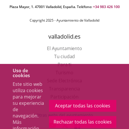
Plaza Mayor, 1. 47001 Valladolid, España. Teléfono:
+34 983 426 100
Copyright 2025 - Ayuntamiento de Valladolid
valladolid.es
El Ayuntamiento
Tu ciudad
Para ti
Uso de
Este
Turismo
cookies
enlace
Enlace
Sede Electrónica
Este sitio web
se
a
Transparencia
utiliza cookies
abrirá
una
para mejorar
Participación
su experiencia
en
aplicación
Aceptar todas las cookies
de
una
externa.
Otras webs del ayuntamiento
navegación.
ventana
Rechazar todas las cookies
Más
aderSocial
ENLACE
ENLACE
ENLACE
información
nueva.