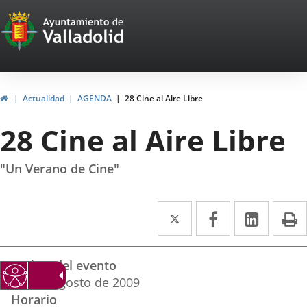
Portal
Saltar al contenido
Web
del
Ayuntamiento
Inicio
Actualidad
AGENDA
28 Cine al Aire Libre
de
28 Cine al Aire Libre
Valladolid
"Un Verano de Cine"
Twitter
Enlace
Facebook
Enlace
Linke
Enlace
I
a
a
a
Datos
una
una
una
Fechas del evento
del
aplicación
aplicación
aplica
6
al
29
agosto
de 2009
evento
Horario
externa.
externa.
extern