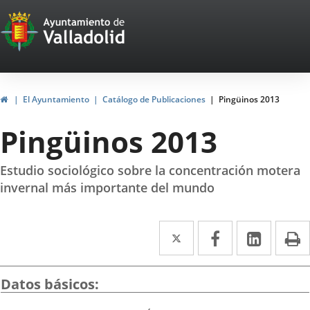
Portal
Saltar al contenido
Web
del
Ayuntamiento
Inicio
El Ayuntamiento
Catálogo de Publicaciones
Pingüinos 2013
de
Pingüinos 2013
Valladolid
Estudio sociológico sobre la concentración motera
invernal más importante del mundo
Twitter
Enlace
Facebook
Enlace
Linke
Enlace
I
a
a
a
una
una
una
Datos básicos
aplicación
aplicación
aplica