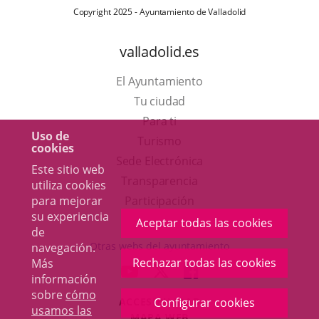
Copyright 2025 - Ayuntamiento de Valladolid
valladolid.es
El Ayuntamiento
Tu ciudad
Para ti
Uso de
Este
Turismo
cookies
enlace
Enlace
Sede Electrónica
Este sitio web
se
a
Transparencia
utiliza cookies
abrirá
una
para mejorar
Participación
su experiencia
en
aplicación
Aceptar todas las cookies
de
una
externa.
Otras webs del ayuntamiento
navegación.
ventana
Rechazar todas las cookies
Más
aderSocial
ENLACE
ENLACE
ENLACE
información
nueva.
A
A
A
sobre
cómo
ACCESIBILIDAD
Configurar cookies
UNA
UNA
UNA
usamos las
MAPA WEB