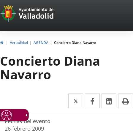
Portal
Saltar al contenido
Web
del
Ayuntamiento
Inicio
Actualidad
AGENDA
Concierto Diana Navarro
de
Concierto Diana
Valladolid
Navarro
Twitter
Enlace
Facebook
Enlace
Linke
Enlace
I
a
a
a
Datos
una
una
una
Fechas del evento
del
aplicación
aplicación
aplica
26
febrero
2009
evento