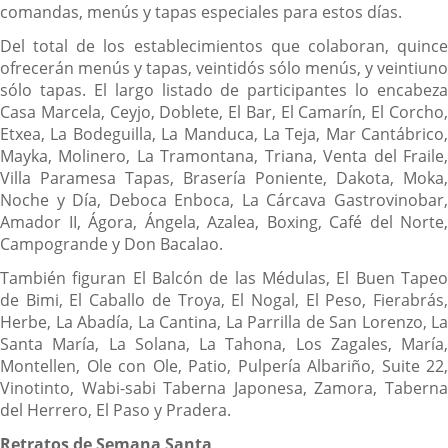
comandas, menús y tapas especiales para estos días.
Del total de los establecimientos que colaboran, quince
ofrecerán menús y tapas, veintidós sólo menús, y veintiuno
sólo tapas. El largo listado de participantes lo encabeza
Casa Marcela, Ceyjo, Doblete, El Bar, El Camarín, El Corcho,
Etxea, La Bodeguilla, La Manduca, La Teja, Mar Cantábrico,
Mayka, Molinero, La Tramontana, Triana, Venta del Fraile,
Villa Paramesa Tapas, Brasería Poniente, Dakota, Moka,
Noche y Día, Deboca Enboca, La Cárcava Gastrovinobar,
Amador II, Ágora, Ángela, Azalea, Boxing, Café del Norte,
Campogrande y Don Bacalao.
También figuran El Balcón de las Médulas, El Buen Tapeo
de Bimi, El Caballo de Troya, El Nogal, El Peso, Fierabrás,
Herbe, La Abadía, La Cantina, La Parrilla de San Lorenzo, La
Santa María, La Solana, La Tahona, Los Zagales, María,
Montellen, Ole con Ole, Patio, Pulpería Albariño, Suite 22,
Vinotinto, Wabi-sabi Taberna Japonesa, Zamora, Taberna
del Herrero, El Paso y Pradera.
Retratos de Semana Santa