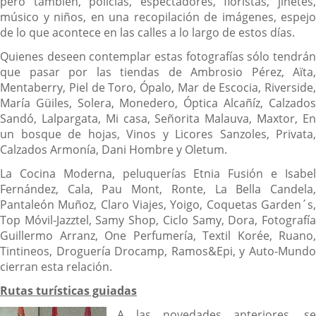
pero también, policías, espectadores, floristas, jinetes,
músico y niños, en una recopilación de imágenes, espejo
de lo que acontece en las calles a lo largo de estos días.
Quienes deseen contemplar estas fotografías sólo tendrán
que pasar por las tiendas de Ambrosio Pérez, Aïta,
Mentaberry, Piel de Toro, Ópalo, Mar de Escocia, Riverside,
María Güiles, Solera, Monedero, Óptica Alcañíz, Calzados
Sandó, Lalpargata, Mi casa, Señorita Malauva, Maxtor, En
un bosque de hojas, Vinos y Licores Sanzoles, Privata,
Calzados Armonía, Dani Hombre y Oletum.
La Cocina Moderna, peluquerías Etnia Fusión e Isabel
Fernández, Cala, Pau Mont, Ronte, La Bella Candela,
Pantaleón Muñoz, Claro Viajes, Yoigo, Coquetas Garden´s,
Top Móvil-Jazztel, Samy Shop, Ciclo Samy, Dora, Fotografía
Guillermo Arranz, One Perfumería, Textil Korée, Ruano,
Tintineos, Droguería Drocamp, Ramos&Epi, y Auto-Mundo
cierran esta relación.
Rutas turísticas guiadas
A las nov
edades anteriores, se