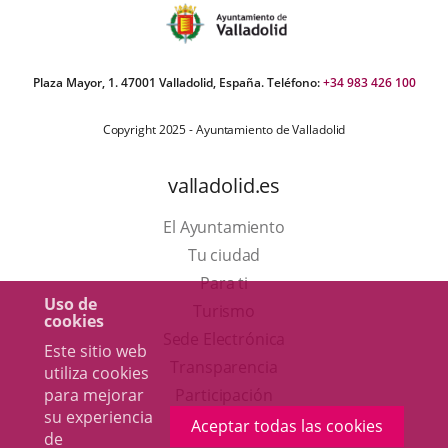
Plaza Mayor, 1. 47001 Valladolid, España. Teléfono:
+34 983 426 100
Copyright 2025 - Ayuntamiento de Valladolid
valladolid.es
El Ayuntamiento
Tu ciudad
Para ti
Uso de
Este
Turismo
cookies
enlace
Enlace
Sede Electrónica
Este sitio web
se
a
Transparencia
utiliza cookies
abrirá
una
para mejorar
Participación
su experiencia
en
aplicación
Aceptar todas las cookies
de