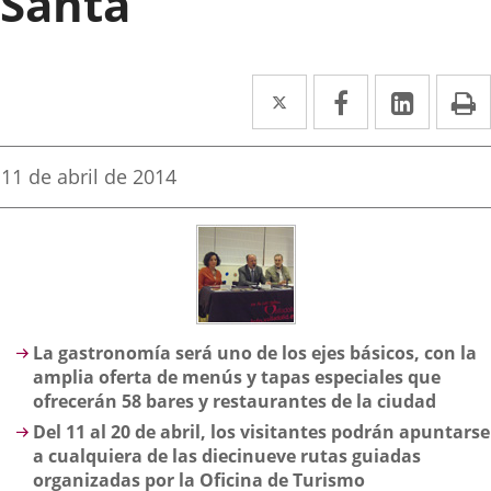
Santa
Twitter
Enlace
Facebook
Enlace
Linke
Enlace
I
a
a
a
una
una
una
Fecha
11 de abril de 2014
de
aplicación
aplicación
aplica
la
noticia
externa.
externa.
extern
Descripción
La gastronomía será uno de los ejes básicos, con la
amplia oferta de menús y tapas especiales que
ofrecerán 58 bares y restaurantes de la ciudad
Del 11 al 20 de abril, los visitantes podrán apuntarse
a cualquiera de las diecinueve rutas guiadas
organizadas por la Oficina de Turismo