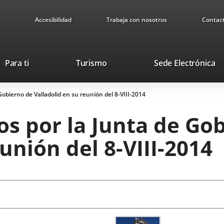
Accesibilidad
Trabaja con nosotros
Contac
Este
En
Para ti
Turismo
Sede Electrónica
enlace
a
se
u
obierno de Valladolid en su reunión del 8-VIII-2014
abrirá
ap
en
ex
s por la Junta de Go
una
ventana
unión del 8-VIII-2014
nueva.