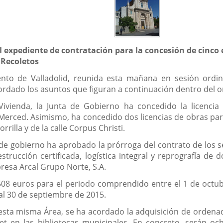
l expediente de contratación para la concesión de cinco 
a Recoletos
to de Valladolid, reunida esta mañana en sesión ordinar
bordado los asuntos que figuran a continuación dentro del o
ivienda, la Junta de Gobierno ha concedido la licencia
Merced. Asimismo, ha concedido dos licencias de obras para
rilla y de la calle Corpus Christi.
de gobierno ha aprobado la prórroga del contrato de los se
trucción certificada, logística integral y reprografía de 
presa Arcal Grupo Norte, S.A.
508 euros para el periodo comprendido entre el 1 de octub
 al 30 de septiembre de 2015.
 esta misma Área, se ha acordado la adquisición de ordenad
net en las bibliotecas municipales. En concreto, serán 