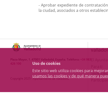
- Aprobar expediente de contratación 
la ciudad, asociados a otros estableci
valladol
El Ayunt
Plaza Mayor, 1. 47001 Valladolid, España. Teléfono:
+34 983
Uso de cookies
426 100
Para ti
Este sitio web utiliza cookies para mejo
Sede Elec
usamos las cookies y de qué manera pue
Copyright 2025 - Ayuntamiento de Valladolid
Participa