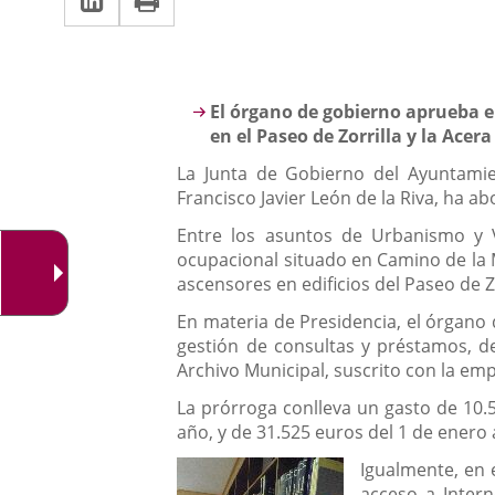
una
a
aplicación
aplicación
una
externa.
externa.
aplicación
Descripción
El órgano de gobierno aprueba e
externa.
en el Paseo de Zorrilla y la Acer
La Junta de Gobierno del Ayuntamien
Francisco Javier León de la Riva, ha a
Entre los asuntos de Urbanismo y V
ocupacional situado en Camino de la 
ascensores en edificios del Paseo de Zor
En materia de Presidencia, el órgano 
gestión de consultas y préstamos, des
Archivo Municipal, suscrito con la em
La prórroga conlleva un gasto de 10.
año, y de 31.525 euros del 1 de enero
Igualmen
te, en
acceso a Inter