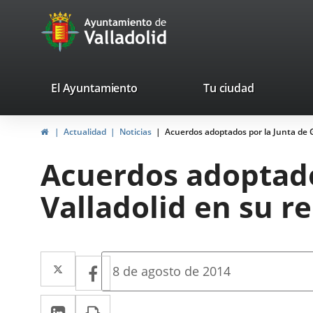
Portal
Saltar al contenido
avaTop
Web
del
Ayuntamiento
valladolid.es
El Ayuntamiento
Tu ciudad
de
Inicio
Actualidad
Noticias
Acuerdos adoptados por la Junta de G
Valladolid
Acuerdos adoptado
Valladolid en su re
Twitter
Enlace
Facebook
Enlace
Fecha
8 de agosto de 2014
de
a
a
la
LinkedIn
Enlace
Imprimir
una
noticia