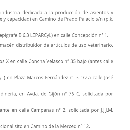
 industria dedicada a la producción de asientos y
e y capacidad) en Camino de Prado Palacio s/n (p.k.
(epígrafe B 6.3 LEPARCyL) en calle Concepción nº 1.
macén distribuidor de artículos de uso veterinario,
os X en calle Concha Velasco nº 35 bajo (antes calle
yL) en Plaza Marcos Fernández nº 3 c/v a calle José
inería, en Avda. de Gijón nº 76 C, solicitada por
te en calle Campanas nº 2, solicitada por J.J.J.M.
cional sito en Camino de la Merced nº 12.