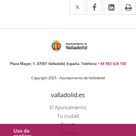
Twitter
Enlace
Facebook
Enlace
Linke
Enlace
I
a
a
a
una
una
una
aplicación
aplicación
aplica
externa.
externa.
extern
Plaza Mayor, 1. 47001 Valladolid, España. Teléfono:
+34 983 426 100
Copyright 2025 - Ayuntamiento de Valladolid
valladolid.es
El Ayuntamiento
Tu ciudad
Para ti
Uso de
Este
Turismo