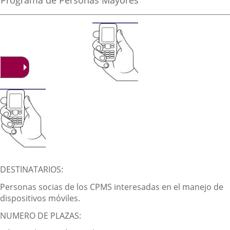
Programa de Personas Mayores
noticia
externa.
externa.
extern
de
la
noticia
Descripción
DESTINATARIOS:
Personas socias de los CPMS interesadas en el manejo de
dispositivos móviles.
NUMERO DE PLAZAS: