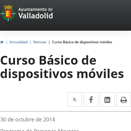
Portal
Saltar al contenido
Web
del
Ayuntamiento
Inicio
Actualidad
Noticias
Curso Básico de dispositivos móviles
de
Curso Básico de
Valladolid
dispositivos móviles
Twitter
Enlace
Facebook
Enlace
Linke
Enlace
I
a
a
a
una
una
una
Fecha
30 de octubre de 2014
de
aplicación
aplicación
aplica
la
Fuente