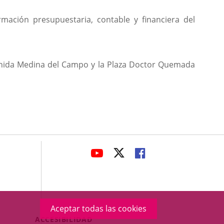
mación presupuestaria, contable y financiera del
 Avenida Medina del Campo y la Plaza Doctor Quemada
avaHeaderSocial
ENLACE
ENLACE
ENLACE
A
A
A
UNA
UNA
UNA
APLICACIÓN
APLICACIÓN
APLICACIÓN
EXTERNA.
EXTERNA.
EXTERNA.
Aceptar todas las cookies
Menú
ACCESIBILIDAD