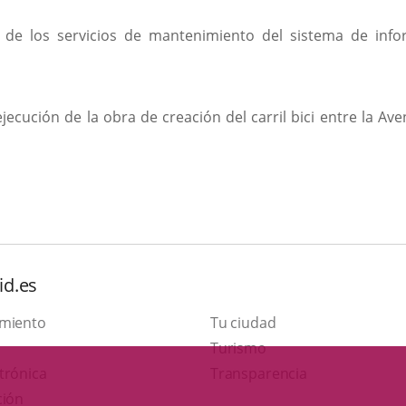
 de los servicios de mantenimiento del sistema de infor
ejecución de la obra de creación del carril bici entre la
id.es
amiento
Tu ciudad
Este
Turismo
Enlace
enlace
trónica
Transparencia
a
se
ción