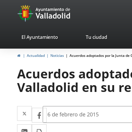
Portal
Saltar al contenido
avaTop
Web
del
Ayuntamiento
valladolid.es
El Ayuntamiento
Tu ciudad
de
Inicio
Actualidad
Noticias
Acuerdos adoptados por la Junta de G
Valladolid
Acuerdos adoptado
Valladolid en su re
Twitter
Enlace
Facebook
Enlace
Fecha
6 de febrero de 2015
de
a
a
la
LinkedIn
Enlace
Imprimir
una
noticia