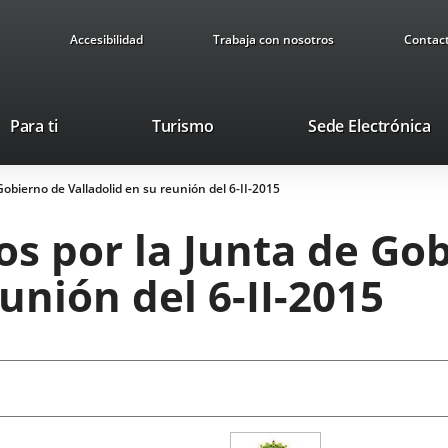
Accesibilidad
Trabaja con nosotros
Contac
Este
En
Para ti
Turismo
Sede Electrónica
enlace
a
se
u
obierno de Valladolid en su reunión del 6-II-2015
abrirá
ap
en
ex
s por la Junta de Go
una
ventana
unión del 6-II-2015
nueva.