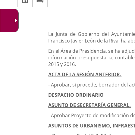
una
a
aplicación
aplicación
una
externa.
externa.
aplicación
Descripción
La Junta de Gobierno del Ayuntamien
externa.
Francisco Javier León de la Riva, ha a
En el Área de Presidencia, se ha adju
información presupuestaria, contable 
2015 y 2016.
ACTA DE LA SESIÓN ANTERIOR.
- Aprobar, si procede, borrador del ac
DESPACHO ORDINARIO
ASUNTO DE SECRETARÍA GENERAL.
- Aprobar Proyecto de modificación de
ASUNTOS DE URBANISMO, INFRAEST