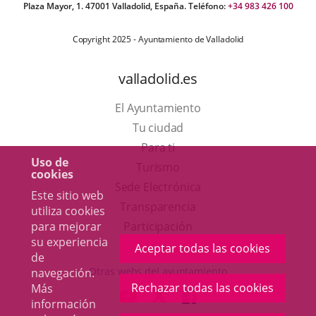
Plaza Mayor, 1. 47001 Valladolid, España. Teléfono:
+34 983 426 100
Copyright 2025 - Ayuntamiento de Valladolid
valladolid.es
El Ayuntamiento
Tu ciudad
Para ti
Uso de
Este
Turismo
cookies
enlace
Enlace
Sede Electrónica
Este sitio web
se
a
Transparencia
utiliza cookies
abrirá
una
para mejorar
Participación
su experiencia
en
aplicación
Aceptar todas las cookies
de
una
externa.
Otras webs del ayuntamiento
navegación.
ventana
Rechazar todas las cookies
Más
aderSocial
ENLACE
ENLACE
ENLACE
información
nueva.
A
A
A