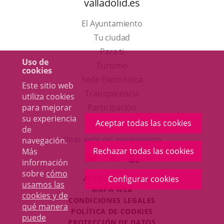
valladolid.es
El Ayuntamiento
Tu ciudad
Para ti
Uso de
Este
Turismo
cookies
enlace
Enlace
Sede Electrónica
Este sitio web
se
a
Transparencia
utiliza cookies
abrirá
una
para mejorar
Participación
su experiencia
en
aplicación
Aceptar todas las cookies
de
una
externa.
Otras webs del ayuntamiento
navegación.
ventana
Rechazar todas las cookies
Más
aderSocial
ENLACE
ENLACE
ENLACE
información
nueva.
A
A
A
sobre
cómo
ACCESIBILIDAD
Configurar cookies
UNA
UNA
UNA
usamos las
MAPA WEB
APLICACIÓN
APLICACIÓN
APLICACIÓN
cookies y de
r
CONDICIONES LEGALES
EXTERNA.
EXTERNA.
EXTERNA.
qué manera
POLÍTICA DE COOKIES
puede
PROTECCIÓN DE DATOS