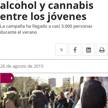
alcohol y cannabis
entre los jóvenes
La campaña ha llegado a casi 3.000 personas
durante el verano
Twitter
Enlace
Facebook
Enlace
Linke
Enlace
I
a
a
a
una
una
una
Fecha
26 de agosto de 2015
de
aplicación
aplicación
aplica
la
noticia
externa.
externa.
extern