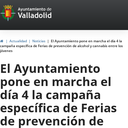
Portal
Saltar al contenido
Web
del
Ayuntamiento
Inicio
Actualidad
Noticias
El Ayuntamiento pone en marcha el día 4 la
campaña específica de Ferias de prevención de alcohol y cannabis entre los
de
jóvenes
Valladolid
El Ayuntamiento
pone en marcha el
día 4 la campaña
específica de Ferias
de prevención de