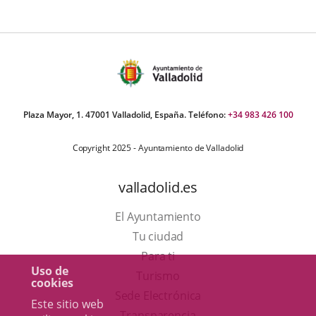
Plaza Mayor, 1. 47001 Valladolid, España. Teléfono:
+34 983 426 100
Copyright 2025 - Ayuntamiento de Valladolid
valladolid.es
El Ayuntamiento
Tu ciudad
Para ti
Uso de
Este
Turismo
cookies
enlace
Enlace
Sede Electrónica
Este sitio web
se
a
Transparencia