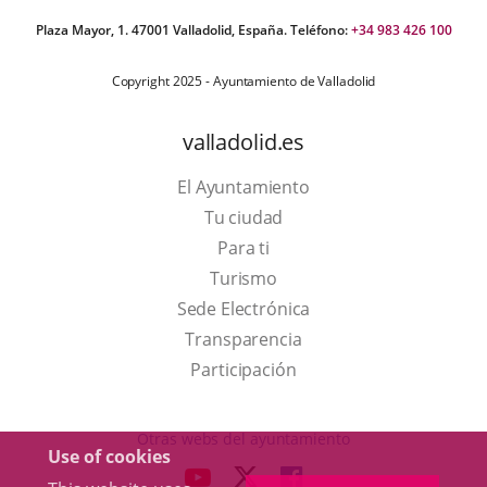
Plaza Mayor, 1. 47001 Valladolid, España. Teléfono:
+34 983 426 100
Copyright 2025 - Ayuntamiento de Valladolid
valladolid.es
El Ayuntamiento
Tu ciudad
Para ti
This
Turismo
link
Link
Sede Electrónica
will
to
Transparencia
open
external
Participación
in
application.
a
Otras webs del ayuntamiento
Use of cookies
pop-
aderSocial
LINK
LINK
LINK