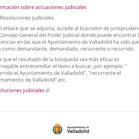
ormación sobre actuaciones judiciales
aplicación
aplicación
aplic
Resoluciones Judiciales.
externa.
externa.
exte
el enlace que se adjunta, accede al buscador de jurispruden
 Consejo General del Poder Judicial donde puede encontrar 
tencias en las que el Ayuntamiento de Valladolid ha sido par
n como demandante, demandado, recurrente o recurrido.
a que el resultado de la búsqueda sea más eficaz es
sejable entrecomillar el texto a buscar, por ejemplo: "
rrido el Ayuntamiento de Valladolid", "recurrente el
ntamiento de Valladolid",etc.
Enlace
oluciones judiciales
a
una
aplicación
externa.