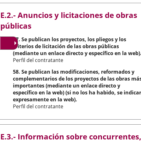
una
una
una
E.2.- Anuncios y licitaciones de obras
aplicación
aplicación
aplic
públicas
externa.
externa.
exte
57. Se publican los proyectos, los pliegos y los
criterios de licitación de las obras públicas
(mediante un enlace directo y específico en la web)
Perfil del contratante
58. Se publican las modificaciones, reformados y
complementarios de los proyectos de las obras má
importantes (mediante un enlace directo y
específico en la web) (si no los ha habido, se indica
expresamente en la web).
Perfil del contratante
E.3.- Información sobre concurrentes