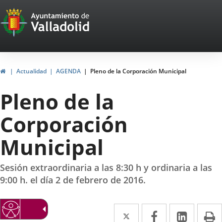
Portal
Saltar al contenido
Web
del
Ayuntamiento
Inicio
Actualidad
AGENDA
Pleno de la Corporación Municipal
de
Pleno de la
Valladolid
Corporación
Municipal
Sesión extraordinaria a las 8:30 h y ordinaria a las
9:00 h. el día 2 de febrero de 2016.
Twitter
Enlace
Facebook
Enlace
Linke
Enlace
I