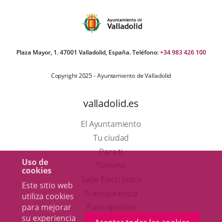
Plaza Mayor, 1. 47001 Valladolid, España. Teléfono:
+34 983 426 100
Copyright 2025 - Ayuntamiento de Valladolid
valladolid.es
El Ayuntamiento
Tu ciudad
Para ti
Uso de
Este
Turismo
cookies
enlace
Enlace
Sede Electrónica
Este sitio web
se
a
Transparencia
utiliza cookies
abrirá
una
para mejorar
Participación
su experiencia
en
aplicación