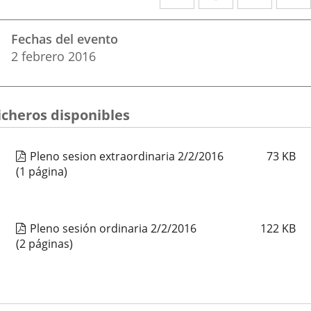
a
a
a
Datos
una
una
una
Fechas del evento
del
aplicación
aplicación
aplica
2
febrero
2016
evento
externa.
externa.
extern
icheros disponibles
Pleno sesion extraordinaria 2/2/2016
73
KB
(1 página)
Pleno sesión ordinaria 2/2/2016
122
KB
(2 páginas)