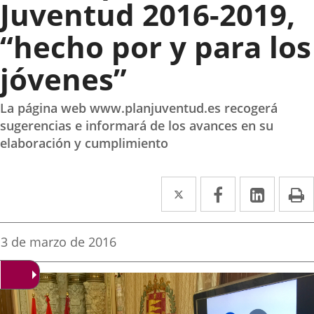
Juventud 2016-2019,
“hecho por y para los
jóvenes”
La página web www.planjuventud.es recogerá
sugerencias e informará de los avances en su
elaboración y cumplimiento
Twitter
Enlace
Facebook
Enlace
Linked
Enlace
P
a
a
a
una
una
una
Fecha
3 de marzo de 2016
de
aplicación
aplicación
aplica
la
noticia
externa.
externa.
extern