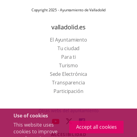
Copyright 2025 - Ayuntamiento de Valladolid
valladolid.es
El Ayuntamiento
Tu ciudad
Para ti
This
Turismo
link
Link
Sede Electrónica
will
to
Transparencia
open
external
Participación
in
application.
a
Otras webs del ayuntamiento
Use of cookies
pop-
aderSocial
LINK
LINK
LINK
This website uses
up
Accept all cookies
TO
TO
TO
cookies to improve
window.
ACCESIBILIDAD
EXTERNAL
EXTERNAL
EXTERNAL