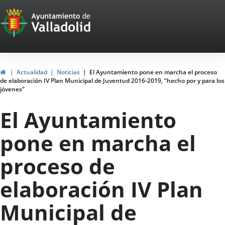
Portal
Jump to content
Web
del
Ayuntamiento
Home
Actualidad
Noticias
El Ayuntamiento pone en marcha el proceso
de elaboración IV Plan Municipal de Juventud 2016-2019, “hecho por y para los
de
jóvenes”
Valladolid
El Ayuntamiento
pone en marcha el
proceso de
elaboración IV Plan
Municipal de