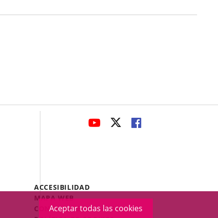
avaHeaderSocial
ENLACE
ENLACE
ENLACE
A
A
A
UNA
UNA
UNA
APLICACIÓN
APLICACIÓN
APLICACIÓN
EXTERNA.
EXTERNA.
EXTERNA.
Menú
ACCESIBILIDAD
Legal
MAPA WEB
Footer
Aceptar todas las cookies
CONDICIONES LEGALES