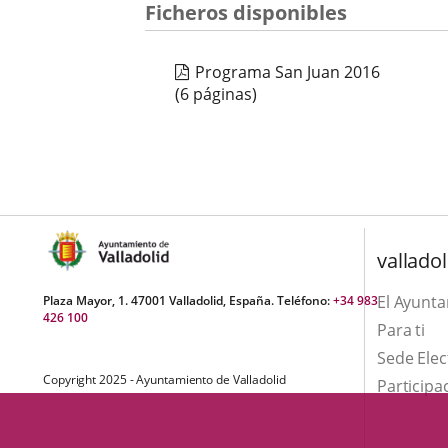
una
Ficheros disponibles
externa.
externa.
aplicación
Programa San Juan 2016
externa.
(6 páginas)
valladol
El Ayunt
Plaza Mayor, 1. 47001 Valladolid, España. Teléfono:
+34 983
426 100
Para ti
Sede Elec
Copyright 2025 - Ayuntamiento de Valladolid
Participa