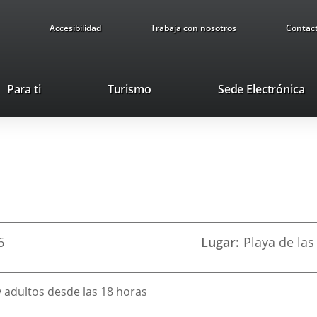
Accesibilidad
Trabaja con nosotros
Contac
Este
En
Para ti
Turismo
Sede Electrónica
enlace
a
se
u
abrirá
ap
en
ex
n
una
ventana
nueva.
6
Lugar
Playa de la
y adultos desde las 18 horas