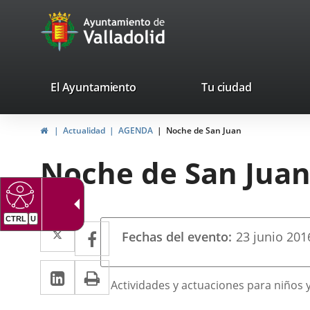
Portal
Saltar al contenido
avaTop
Web
del
Ayuntamiento
valladolid.es
El Ayuntamiento
Tu ciudad
de
Inicio
Actualidad
AGENDA
Noche de San Juan
Valladolid
Noche de San Jua
CTRL
U
Datos
Twitter
Enlace
Facebook
Enlace
Fechas del evento
23
junio
201
del
a
a
evento
LinkedIn
Enlace
Imprimir
una
una
Descripción
Actividades y actuaciones para niños 
a
aplicación
aplicación