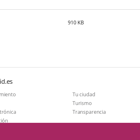
910
KB
id.es
amiento
Tu ciudad
Este
Turismo
Enlace
enlace
trónica
Transparencia
a
se
ción
una
abrirá
aplicación
en