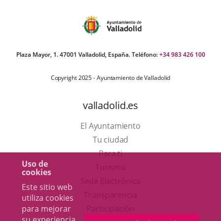
Plaza Mayor, 1. 47001 Valladolid, España. Teléfono:
+34 983 426 100
Copyright 2025 - Ayuntamiento de Valladolid
valladolid.es
El Ayuntamiento
Tu ciudad
Para ti
Uso de
Este
Turismo
cookies
enlace
Enlace
Sede Electrónica
Este sitio web
se
a
Transparencia
utiliza cookies
abrirá
una
para mejorar
Participación
su experiencia