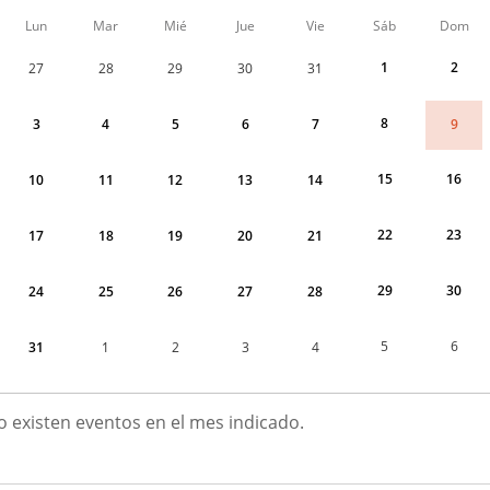
Calendario
Lun
Mar
Mié
Jue
Vie
Sáb
Dom
de
Sesiones
1
2
27
28
29
30
31
Plenarias
correspondiente
a
8
9
3
4
5
6
7
agosto
2026
15
16
10
11
12
13
14
22
23
17
18
19
20
21
29
30
24
25
26
27
28
5
6
31
1
2
3
4
GOSTO
o existen eventos en el mes indicado.
026