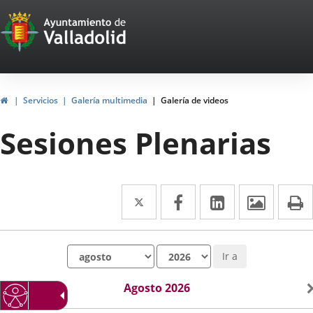
Portal
Saltar al contenido
Web
del
Ayuntamiento
Inicio
Servicios
Galería multimedia
Galería de videos
de
Sesiones Plenarias
Valladolid
Twitter
Enlace
Facebook
Enlace
LinkedIn
Enlace
Imáge
I
a
a
a
una
una
una
Mes
Año
Ir a
aplicación
aplicación
aplicación
externa.
externa.
externa.
Agosto 2026