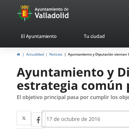
Portal
Saltar al contenido
avaTop
Web
del
Ayuntamiento
valladolid.es
El Ayuntamiento
Tu ciudad
de
Inicio
Actualidad
Noticias
Ayuntamiento y Diputación sientan l
Valladolid
Ayuntamiento y Di
estrategia común p
El objetivo principal pasa por cumplir los obj
Twitter
Enlace
Facebook
Enlace
Fecha
17 de octubre de 2016
de
a
a