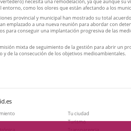
 (vertedero) necesita una remodelación, ya que aunque su vid
l entorno, como los olores que están afectando a los munici
iones provincial y municipal han mostrado su total acuerd
 han emplazado a una nueva reunión para abordar con deteni
uos para conseguir una implantación progresiva de las medi
sión mixta de seguimiento de la gestión para abrir un pro
io y de la consecución de los objetivos medioambientales.
id.es
amiento
Tu ciudad
Este
Turismo
Enlace
enlace
trónica
Transparencia