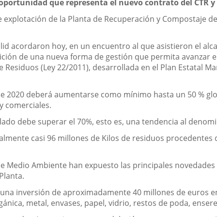
oportunidad que representa el nuevo contrato del CTR y 
 de explotación de la Planta de Recuperación y Compostaje de 
d acordaron hoy, en un encuentro al que asistieron el alcald
nición de una nueva forma de gestión que permita avanzar e
Residuos (Ley 22/2011), desarrollada en el Plan Estatal Mar
e 2020 deberá aumentarse como mínimo hasta un 50 % global
 y comerciales.
ciclado debe superar el 70%, esto es, una tendencia al deno
almente casi 96 millones de Kilos de residuos procedentes d
a de Medio Ambiente han expuesto las principales novedades 
Planta.
a una inversión de aproximadamente 40 millones de euros en
ánica, metal, envases, papel, vidrio, restos de poda, ensere