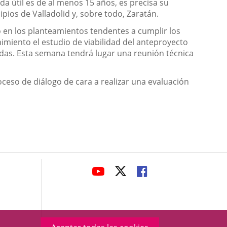
a útil es de al menos 15 años, es precisa su
pios de Valladolid y, sobre todo, Zaratán.
o en los planteamientos tendentes a cumplir los
miento el estudio de viabilidad del anteproyecto
das. Esta semana tendrá lugar una reunión técnica
ceso de diálogo de cara a realizar una evaluación
avaHeaderSocial
ENLACE
ENLACE
ENLACE
A
A
A
UNA
UNA
UNA
APLICACIÓN
APLICACIÓN
APLICACIÓN
EXTERNA.
EXTERNA.
EXTERNA.