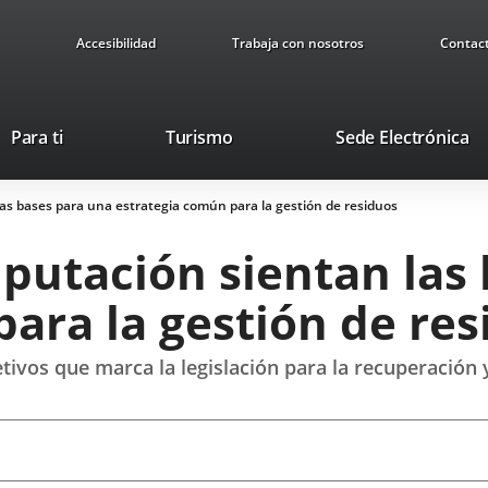
Accesibilidad
Trabaja con nosotros
Contac
Este
En
Para ti
Turismo
Sede Electrónica
enlace
a
se
u
as bases para una estrategia común para la gestión de residuos
abrirá
ap
en
ex
putación sientan las
una
ventana
ara la gestión de res
nueva.
etivos que marca la legislación para la recuperación