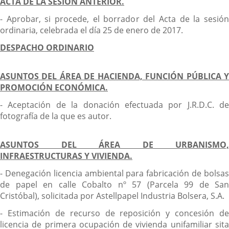
ACTA DE LA SESIÓN ANTERIOR.
aplicación
externa.
- Aprobar, si procede, el borrador del Acta de la sesión
ordinaria, celebrada el día 25 de enero de 2017.
DESPACHO ORDINARIO
ASUNTOS DEL ÁREA DE HACIENDA, FUNCIÓN PÚBLICA Y
PROMOCIÓN ECONÓMICA.
- Aceptación de la donación efectuada por J.R.D.C. de
fotografía de la que es autor.
ASUNTOS DEL ÁREA DE URBANISMO,
INFRAESTRUCTURAS Y VIVIENDA.
- Denegación licencia ambiental para fabricación de bolsas
de papel en calle Cobalto nº 57 (Parcela 99 de San
Cristóbal), solicitada por Astellpapel Industria Bolsera, S.A.
- Estimación de recurso de reposición y concesión de
licencia de primera ocupación de vivienda unifamiliar sita