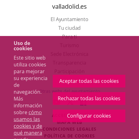
valladolid.es
El Ayuntamiento
Tu ciudad
Para ti
Uso de
Este
Turismo
cookies
enlace
Enlace
Sede Electrónica
Este sitio web
se
a
Transparencia
utiliza cookies
abrirá
una
para mejorar
Participación
su experiencia
en
aplicación
Aceptar todas las cookies
de
una
externa.
Otras webs del ayuntamiento
navegación.
ventana
Rechazar todas las cookies
Más
aderSocial
ENLACE
ENLACE
ENLACE
información
nueva.
A
A
A
sobre
cómo
Configurar cookies
ACCESIBILIDAD
UNA
UNA
UNA
usamos las
MAPA WEB
APLICACIÓN
APLICACIÓN
APLICACIÓN
cookies y de
r
CONDICIONES LEGALES
EXTERNA.
EXTERNA.
EXTERNA.
qué manera
POLÍTICA DE COOKIES