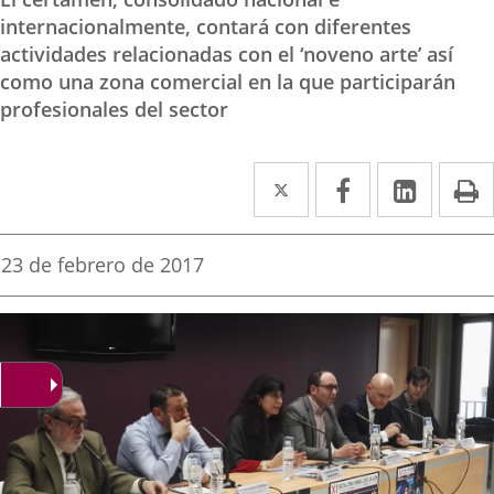
internacionalmente, contará con diferentes
actividades relacionadas con el ‘noveno arte’ así
como una zona comercial en la que participarán
profesionales del sector
Twitter
Enlace
Facebook
Enlace
Linke
Enlace
I
a
a
a
una
una
una
Fecha
23 de febrero de 2017
de
aplicación
aplicación
aplica
la
noticia
externa.
externa.
extern